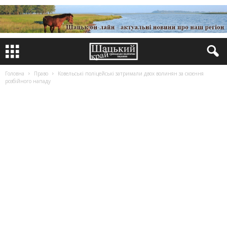
Головна
Право
Ковельські поліцейські затримали двох волинян за скоєння
розбійного нападу