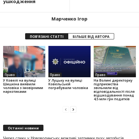
ушкодження
Марченко Ігор
ПОВ'ЯЗАНІ СТАТТІ
БІЛЬШЕ ВІД АВТОРА
Право
Право
Право
У Ковелі на вулиці
У Луцьку на вулиці
На Волині директорку
Шишкіна виявили
Ковельській
підприємства
чоловіка з імовірними
пограбували чоловіка
звільнили від
наркотиками
відповідальності після
відшкодування понад
4,5 млн грн податків
Останні новини
Через спеку у Нововолинську можливі затримки руху автобусів