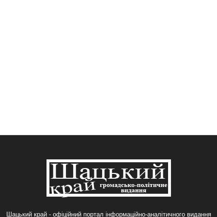
Шацький край - офіційний портал інформаційно-аналітичного видання