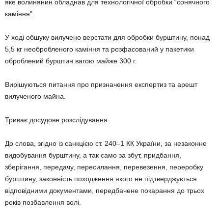
яке волинянин обладнав для технологічної обробки “сонячного
каміння”.
У ході обшуку вилучено верстати для обробки бурштину, понад
5,5 кг необробленого каміння та розфасований у пакетики
оброблений бурштин вагою майже 300 г.
Вирішуються питання про призначення експертиз та арешт
вилученого майна.
Триває досудове розслідування.
До слова, згідно із санкцією ст. 240–1 КК України, за незаконне
видобування бурштину, а так само за збут, придбання,
зберігання, передачу, пересилання, перевезення, переробку
бурштину, законність походження якого не підтверджується
відповідними документами, передбачене покарання до трьох
років позбавлення волі.