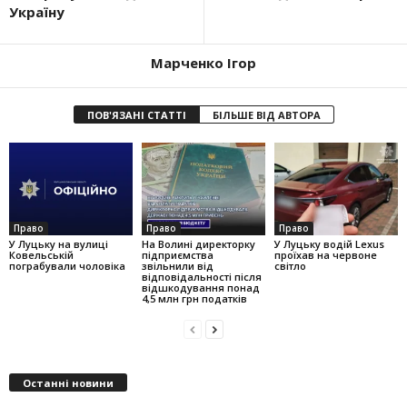
Україну
Марченко Ігор
ПОВ'ЯЗАНІ СТАТТІ
БІЛЬШЕ ВІД АВТОРА
Право
Право
Право
У Луцьку на вулиці
На Волині директорку
У Луцьку водій Lexus
Ковельській
підприємства
проїхав на червоне
пограбували чоловіка
звільнили від
світло
відповідальності після
відшкодування понад
4,5 млн грн податків
Останні новини