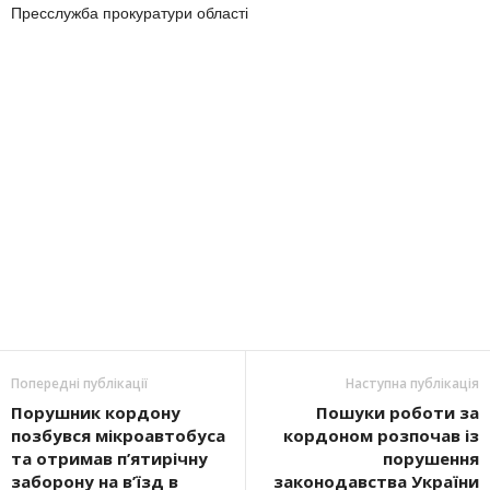
Пресслужба прокуратури області
Попередні публікації
Наступна публікація
Порушник кордону
Пошуки роботи за
позбувся мікроавтобуса
кордоном розпочав із
та отримав п’ятирічну
порушення
заборону на в’їзд в
законодавства України