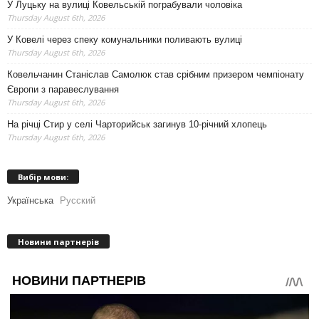
У Луцьку на вулиці Ковельській пограбували чоловіка
Thursday August 6th, 2026
У Ковелі через спеку комунальники поливають вулиці
Thursday August 6th, 2026
Ковельчанин Станіслав Самолюк став срібним призером чемпіонату
Європи з паравеслування
Thursday August 6th, 2026
На річці Стир у селі Чарторийськ загинув 10-річний хлопець
Thursday August 6th, 2026
Вибір мови:
Українська
Русский
Новини партнерів