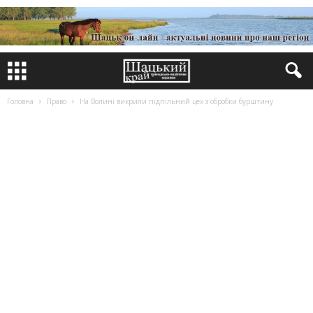
Головна
Право
На Волині викрили підпільний цех з обробки бурштину