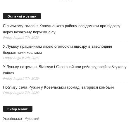
Останні новини
Сільському голові з Ковельського району повідомили про підозру
через незаконну порубку лісу
Friday August 7th, 2026
У Луцьку працівникам ліцею оголосили підозру в заволодінні
бюджетними коштами
Friday August 7th, 2026
У Луцьку патрульні Вілівчук і Скоп знайшли рибалку, який заблукав у
хащах
Friday August 7th, 2026
Поблизу села Ружин у Ковельській громаді загорівся комбайн
Friday August 7th, 2026
Вибір мови:
Українська
Русский