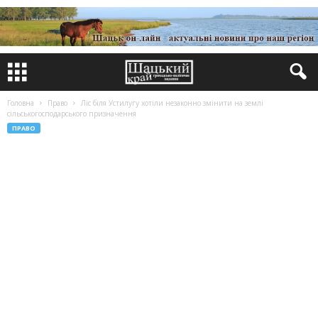
Головна
Право
Ліс біля Устилугу хотіли незаконно змінити на землі
сільськогосподарського призначення
ПРАВО