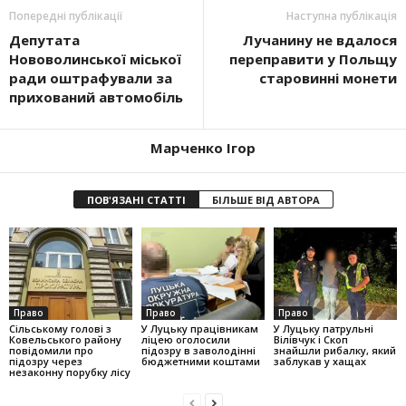
Попередні публікації
Наступна публікація
Депутата
Лучанину не вдалося
Нововолинської міської
переправити у Польщу
ради оштрафували за
старовинні монети
прихований автомобіль
Марченко Ігор
ПОВ'ЯЗАНІ СТАТТІ
БІЛЬШЕ ВІД АВТОРА
Право
Право
Право
Сільському голові з
У Луцьку працівникам
У Луцьку патрульні
Ковельського району
ліцею оголосили
Вілівчук і Скоп
повідомили про
підозру в заволодінні
знайшли рибалку, який
підозру через
бюджетними коштами
заблукав у хащах
незаконну порубку лісу