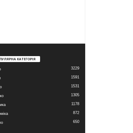
ПУЛЯРНА КАТЕГОРІЯ
3229
о
1591
и
1531
о
1305
ко
1178
ика
872
міка
650
ло