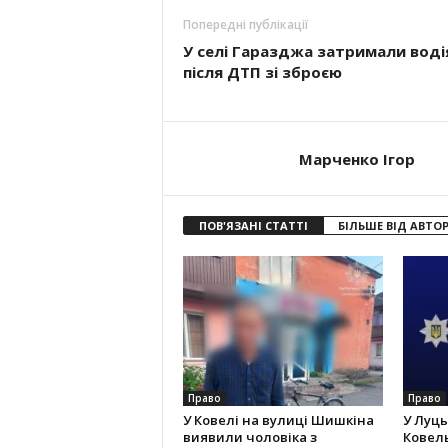
Попередні публікації
У селі Гаразджа затримали воді
після ДТП зі зброєю
Марченко Ігор
ПОВ'ЯЗАНІ СТАТТІ
БІЛЬШЕ ВІД АВТО
Право
Право
У Ковелі на вулиці Шишкіна
У Луць
виявили чоловіка з
Ковель