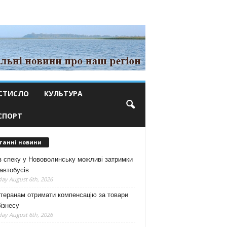
СТИСЛО
КУЛЬТУРА
СПОРТ
танні новини
з спеку у Нововолинську можливі затримки
автобусів
ay August 6th, 2026
теранам отримати компенсацію за товари
ізнесу
ay August 6th, 2026