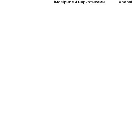
імовірними наркотиками
чолов