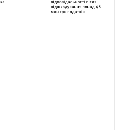
іка
відповідальності після
відшкодування понад 4,5
млн грн податків