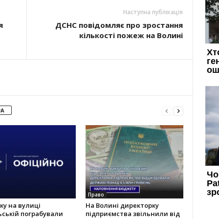
Наступна публікація
я
ДСНС повідомляє про зростання
кількості пожеж на Волині
РА
Право
ку на вулиці
На Волині директорку
ській пограбували
підприємства звільнили від