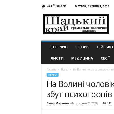
C
SHACK
ЧЕТВЕР, 6 СЕРПНЯ, 2026
-0.1
Шацький
край
ІНТЕРВ’Ю
ІСТОРІЯ
ВІЙСЬКО
ЛИСТИ
МЕДИЦИНА
СЕСІЇ
Головна
Право
На Волині чоловіку оголосили під
ПРАВО
На Волині чоловік
збут психотропів
Автор
Марченко Ігор
-
June 2, 2026
112