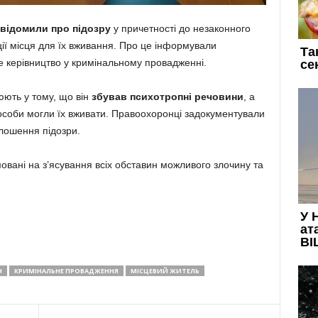
відомили про підозру
у причетності до незаконного
ції місця для їх вживання. Про це інформували
е керівництво у кримінальному провадженні.
юють у тому, що він
збував психотропні речовини
, а
особи могли їх вживати. Правоохоронці задокументували
олошення підозри.
мовані на з’ясування всіх обставин можливого злочину та
Н
КРИМІНАЛЬНЕ ПРОВАДЖЕННЯ
МІСЦЕВИЙ ЖИТЕЛЬ