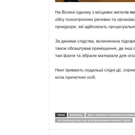
На Волині одному з місцевих жителів
по
обігу психотропних речовин та організа
прокурори, які здійснюють процесуальн
За даними слідства, волинянина підозр
також облаштував приміщення, де інші 
такі факти та зібрали матеріали для ог
Нині тривають подальші слідчі дії, спря
кола причетних осіб.
ТЕГИ
ВОЛИНЬ
ЗБУТ ПСИХОТРОПНИХ РЕЧОВИ
ОРГАНІЗАЦІЯ МІСЦЯ ДЛЯ ВЖИВАННЯ НАРКОТИКІВ