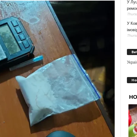
У Луц
ремо
Thursd
У Ков
імові
Thursd
Ви
Украї
Но