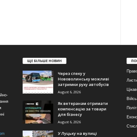
ЩЕ БІЛЬШЕ НОВИН
ПО
Прав
Через спеку у
Нововолинську можливі
Лист
затримки руху автобусів
Цікав
August 6, 2026
йно-
Війсь
ання
Як ветеранам отримати
м
Політ
компенсацію за товари
для бізнесу
нні
Еконо
August 6, 2026
Стис
У Луцьку на вулиці
com