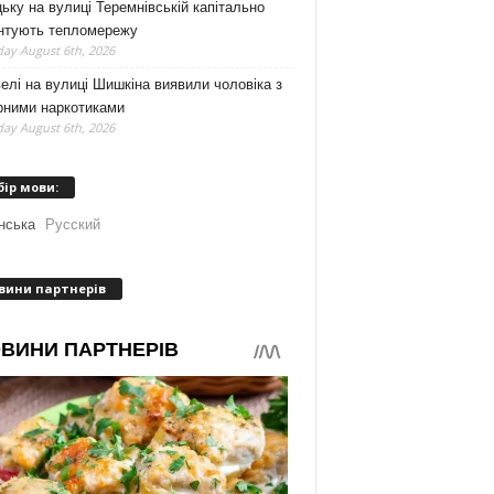
ьку на вулиці Теремнівській капітально
нтують тепломережу
ay August 6th, 2026
елі на вулиці Шишкіна виявили чоловіка з
рними наркотиками
ay August 6th, 2026
бір мови:
нська
Русский
вини партнерів