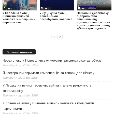
Право
Право
Право
У Ковелі на вулиці
У Луцьку на вулиці
На Волині директорку
Шишкіна виявили
Ковельській
підприємства
чоловіка з імовірними
пограбували чоловіка
звільнили від
наркотиками
відповідальності після
відшкодування понад
4,5 млн грн податків
Останні новини
Через спеку у Нововолинську можливі затримки руху автобусів
Thursday August 6th, 2026
Як ветеранам отримати компенсацію за товари для бізнесу
Thursday August 6th, 2026
У Луцьку на вулиці Теремнівській капітально ремонтують
тепломережу
Thursday August 6th, 2026
У Ковелі на вулиці Шишкіна виявили чоловіка з імовірними
наркотиками
Thursday August 6th, 2026