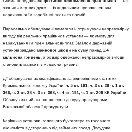
Схема передбачала
фіктивне оформлення працівників
— так
званих «мертвих душ» — із подальшим привласненням
нарахованої їм заробітної плати та премій.
Паралельно обвинувачені вимагали й отримували неправомірну
вигоду від реальних працівників установи — як умову для
нарахування їм преміальних виплат. Загалом державній
установі завдано
майнової шкоди на суму понад 1,4
мільйона гривень
, а розмір одержаної неправомірної вигоди
становить майже пів мільйона гривень.
Дії обвинувачених кваліфіковано за відповідними статтями
Кримінального кодексу України:
ч. 5 ст. 191, ч. 3 ст. 28 ч. 1 ст.
366, ч. 3 ст. 28 ч. 3 ст. 368, ч. 4 ст. 191, ч. 1 ст. 209 КК України
.
Обвинувальний акт направлено до суду прокурорами
Волинської обласної прокуратури.
Керівника установи, головного бухгалтера та головного
економіста відсторонено від займаних посад. Досудове