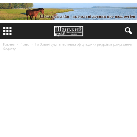
Головна
Право
На Волині судять керівника офісу водних ресурсів за розкрадання
бюджету