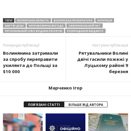
ТЕГИ
ВОЛИНСЬКА ОБЛАСТЬ
ВОЛИНСЬКА ПРОКУРАТУРА
КОРУПЦІЯ
МЕРТВІ ДУШІ
НЕПРАВОМІРНА ВИГОДА
ОБВИНУВАЛЬНИЙ АКТ
РЕГІОНАЛЬНИЙ ОФІС ВОДНИХ РЕСУРСІВ
РОЗКРАДАННЯ БЮДЖЕТУ
Попередні публікації
Наступна публікація
Волинянина затримали
Рятувальники Волині
за спробу переправити
двічі гасили пожежі у
ухилянта до Польщі за
Луцькому районі 9
$10 000
березня
Марченко Ігор
ПОВ'ЯЗАНІ СТАТТІ
БІЛЬШЕ ВІД АВТОРА