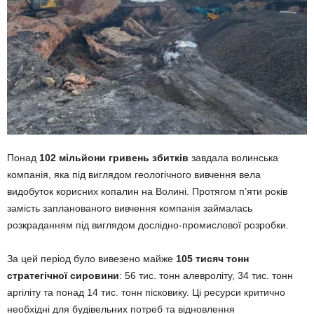
Понад
102 мільйони гривень збитків
завдала волинська
компанія, яка під виглядом геологічного вивчення вела
видобуток корисних копалин на Волині. Протягом п’яти років
замість запланованого вивчення компанія займалась
розкраданням під виглядом дослідно-промислової розробки.
За цей період було вивезено майже
105 тисяч тонн
стратегічної сировини
: 56 тис. тонн алевроліту, 34 тис. тонн
аргіліту та понад 14 тис. тонн пісковику. Ці ресурси критично
необхідні для будівельних потреб та відновлення