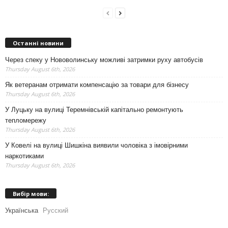
Останні новини
Через спеку у Нововолинську можливі затримки руху автобусів
Thursday August 6th, 2026
Як ветеранам отримати компенсацію за товари для бізнесу
Thursday August 6th, 2026
У Луцьку на вулиці Теремнівській капітально ремонтують
тепломережу
Thursday August 6th, 2026
У Ковелі на вулиці Шишкіна виявили чоловіка з імовірними
наркотиками
Thursday August 6th, 2026
Вибір мови:
Українська
Русский