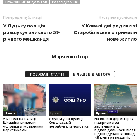
НЕЗАКОННИЙ ВИДОБУТОК
РОЗСЛІДУВАННЯ
Попередні публікації
Наступна публікація
У Луцьку поліція
У Ковелі дві родини зі
розшукує зниклого 59-
Старобільська отримали
річного мешканця
нове житло
Марченко Ігор
ПОВ'ЯЗАНІ СТАТТІ
БІЛЬШЕ ВІД АВТОРА
Право
Право
Право
У Ковелі на вулиці
У Луцьку на вулиці
На Волині директорку
Шишкіна виявили
Ковельській
підприємства
чоловіка з імовірними
пограбували чоловіка
звільнили від
наркотиками
відповідальності після
відшкодування понад
4,5 млн грн податків