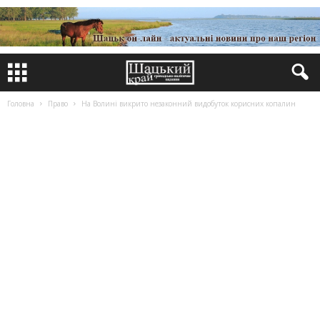
Головна
Право
На Волині викрито незаконний видобуток корисних копалин