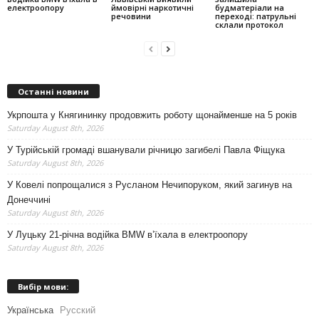
електроопору
ймовірні наркотичні
будматеріали на
речовини
переході: патрульні
склали протокол
Останні новини
Укрпошта у Княгининку продовжить роботу щонайменше на 5 років
Saturday August 8th, 2026
У Турійській громаді вшанували річницю загибелі Павла Фіщука
Saturday August 8th, 2026
У Ковелі попрощалися з Русланом Нечипоруком, який загинув на
Донеччині
Saturday August 8th, 2026
У Луцьку 21-річна водійка BMW в’їхала в електроопору
Saturday August 8th, 2026
Вибір мови:
Українська
Русский