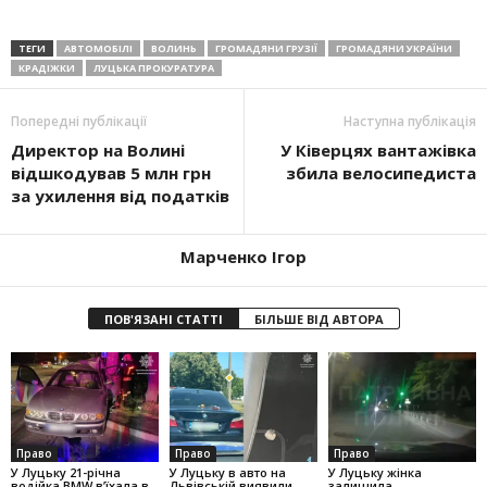
ТЕГИ
АВТОМОБІЛІ
ВОЛИНЬ
ГРОМАДЯНИ ГРУЗІЇ
ГРОМАДЯНИ УКРАЇНИ
КРАДІЖКИ
ЛУЦЬКА ПРОКУРАТУРА
Попередні публікації
Наступна публікація
Директор на Волині
У Ківерцях вантажівка
відшкодував 5 млн грн
збила велосипедиста
за ухилення від податків
Марченко Ігор
ПОВ'ЯЗАНІ СТАТТІ
БІЛЬШЕ ВІД АВТОРА
Право
Право
Право
У Луцьку 21-річна
У Луцьку в авто на
У Луцьку жінка
водійка BMW в’їхала в
Львівській виявили
залишила