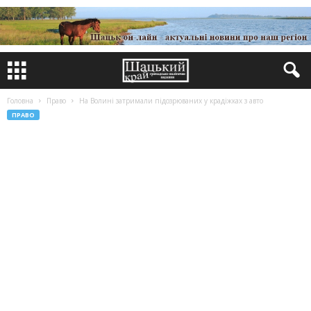
Головна
Право
На Волині затримали підозрюваних у крадіжках з авто
ПРАВО