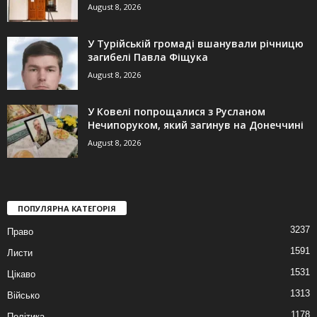
August 8, 2026
У Турійській громаді вшанували річницю
загибелі Павла Фіщука
August 8, 2026
У Ковелі попрощалися з Русланом
Нечипоруком, який загинув на Донеччині
August 8, 2026
ПОПУЛЯРНА КАТЕГОРІЯ
3237
Право
1591
Листи
1531
Цікаво
1313
Військо
1178
Політика