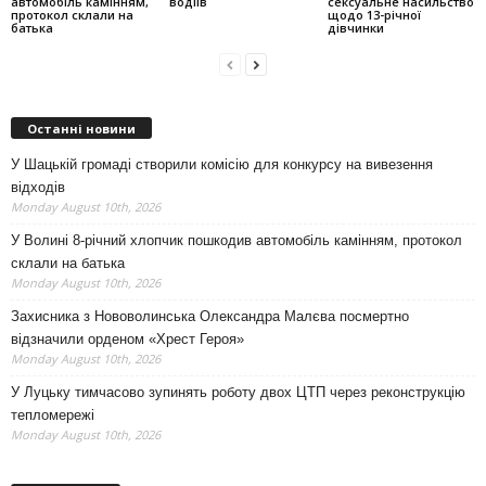
автомобіль камінням,
водіїв
сексуальне насильство
протокол склали на
щодо 13-річної
батька
дівчинки
Останні новини
У Шацькій громаді створили комісію для конкурсу на вивезення
відходів
Monday August 10th, 2026
У Волині 8-річний хлопчик пошкодив автомобіль камінням, протокол
склали на батька
Monday August 10th, 2026
Захисника з Нововолинська Олександра Малєва посмертно
відзначили орденом «Хрест Героя»
Monday August 10th, 2026
У Луцьку тимчасово зупинять роботу двох ЦТП через реконструкцію
тепломережі
Monday August 10th, 2026