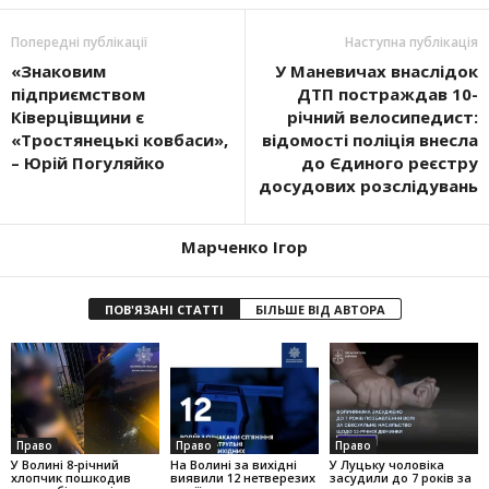
Попередні публікації
Наступна публікація
«Знаковим
У Маневичах внаслідок
підприємством
ДТП постраждав 10-
Ківерцівщини є
річний велосипедист:
«Тростянецькі ковбаси»,
відомості поліція внесла
– Юрій Погуляйко
до Єдиного реєстру
досудових розслідувань
Марченко Ігор
ПОВ'ЯЗАНІ СТАТТІ
БІЛЬШЕ ВІД АВТОРА
Право
Право
Право
У Волині 8-річний
На Волині за вихідні
У Луцьку чоловіка
хлопчик пошкодив
виявили 12 нетверезих
засудили до 7 років за