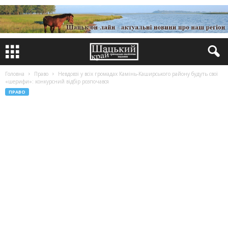
Головна
Право
Невдовзі у всіх громадах Камінь-Каширського району будуть свої
«шерифи»: конкурсний відбір розпочався
ПРАВО