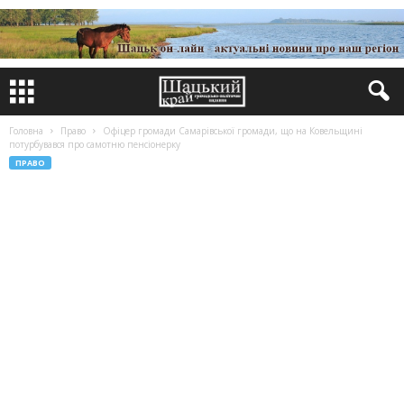
Головна
Право
Офіцер громади Самарівської громади, що на Ковельщині
потурбувався про самотню пенсіонерку
ПРАВО