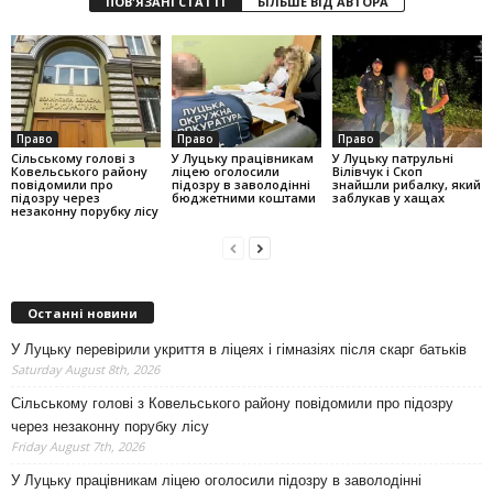
ПОВ'ЯЗАНІ СТАТТІ
БІЛЬШЕ ВІД АВТОРА
Право
Право
Право
Сільському голові з
У Луцьку працівникам
У Луцьку патрульні
Ковельського району
ліцею оголосили
Вілівчук і Скоп
повідомили про
підозру в заволодінні
знайшли рибалку, який
підозру через
бюджетними коштами
заблукав у хащах
незаконну порубку лісу
Останні новини
У Луцьку перевірили укриття в ліцеях і гімназіях після скарг батьків
Saturday August 8th, 2026
Сільському голові з Ковельського району повідомили про підозру
через незаконну порубку лісу
Friday August 7th, 2026
У Луцьку працівникам ліцею оголосили підозру в заволодінні