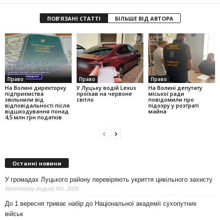
ПОВ'ЯЗАНІ СТАТТІ
БІЛЬШЕ ВІД АВТОРА
Право
Право
Право
На Волині директорку
У Луцьку водій Lexus
На Волині депутату
підприємства
проїхав на червоне
міської ради
звільнили від
світло
повідомили про
відповідальності після
підозру у розтраті
відшкодування понад
майна
4,5 млн грн податків
Останні новини
У громадах Луцького району перевіряють укриття цивільного захисту
Wednesday August 5th, 2026
До 1 вересня триває набір до Національної академії сухопутних
військ