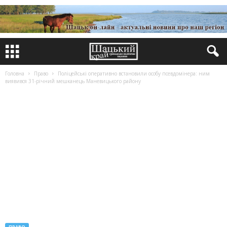
Головна
Право
Поліцейські оперативно встановили особу псевдомінера: ним
виявився 31-річний мешканець Маневицького району
ПРАВО