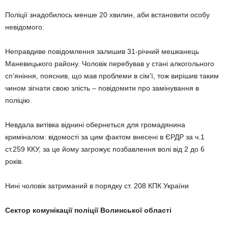
Поліції знадобилось менше 20 хвилин, аби встановити особу
невідомого.
Неправдиве повідомлення залишив 31-річний мешканець
Маневицького району. Чоловік перебував у стані алкогольного
сп’яніння, пояснив, що мав проблеми в сім’ї, тож вирішив таким
чином зігнати свою злість – повідомити про замінування в
поліцію.
Невдала витівка віднині обернеться для громадянина
криміналом: відомості за цим фактом внесені в ЄРДР за ч.1
ст.259 ККУ, за це йому загрожує позбавлення волі від 2 до 6
років.
Нині чоловік затриманий в порядку ст. 208 КПК України
Сектор комунікації поліції Волинської області