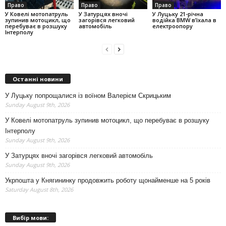
Право
Право
Право
У Ковелі мотопатруль
У Затурцях вночі
У Луцьку 21-річна
зупинив мотоцикл, що
загорівся легковий
водійка BMW в’їхала в
перебуває в розшуку
автомобіль
електроопору
Інтерполу
Останні новини
У Луцьку попрощалися із воїном Валерієм Скрицьким
Sunday August 9th, 2026
У Ковелі мотопатруль зупинив мотоцикл, що перебуває в розшуку
Інтерполу
Sunday August 9th, 2026
У Затурцях вночі загорівся легковий автомобіль
Sunday August 9th, 2026
Укрпошта у Княгининку продовжить роботу щонайменше на 5 років
Saturday August 8th, 2026
Вибір мови: