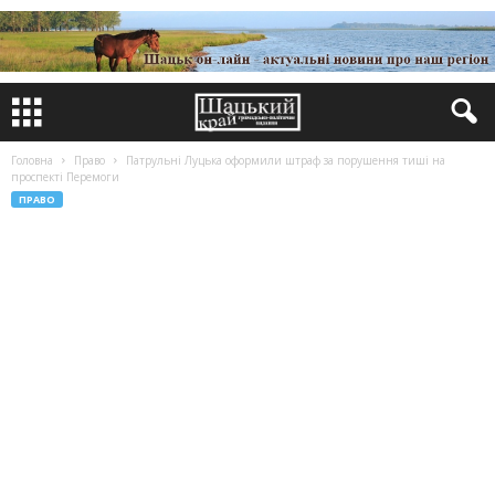
Головна
Право
Патрульні Луцька оформили штраф за порушення тиші на
проспекті Перемоги
ПРАВО