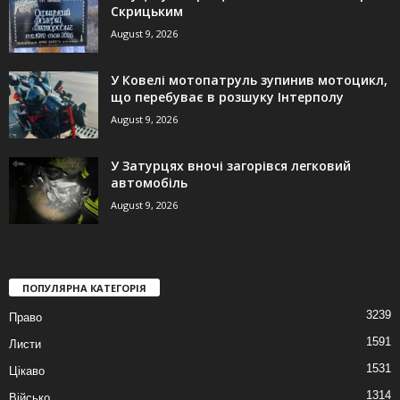
Скрицьким
August 9, 2026
У Ковелі мотопатруль зупинив мотоцикл,
що перебуває в розшуку Інтерполу
August 9, 2026
У Затурцях вночі загорівся легковий
автомобіль
August 9, 2026
ПОПУЛЯРНА КАТЕГОРІЯ
3239
Право
1591
Листи
1531
Цікаво
1314
Військо