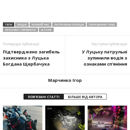
ТЕГИ
ЛУЦЬК
НІЧНИЙ ЧАС
ПАТРУЛЬНА ПОЛІЦІЯ
ПОРУШЕННЯ ТИШІ
ПРОСПЕКТ ПЕРЕМОГИ
ШТРАФ
Попередні публікації
Наступна публікація
Підтверджено загибель
У Луцьку патрульні
захисника з Луцька
зупинили водія з
Богдана Щербачука
ознаками сп’яніння
Марченко Ігор
ПОВ'ЯЗАНІ СТАТТІ
БІЛЬШЕ ВІД АВТОРА