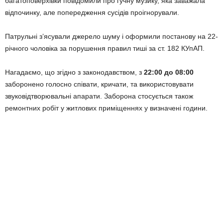
багатоповерхівки повідомили про гучну музику, яка заважала
відпочинку, але попередження сусідів проігнорували.
Патрульні з’ясували джерело шуму і оформили постанову на 22-
річного чоловіка за порушення правил тиші за ст. 182 КУпАП.
Нагадаємо, що згідно з законодавством, з
22:00 до 08:00
заборонено голосно співати, кричати, та використовувати
звуковідтворювальні апарати. Заборона стосується також
ремонтних робіт у житлових приміщеннях у визначені години.