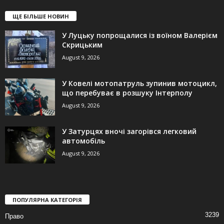
ЩЕ БІЛЬШЕ НОВИН
У Луцьку попрощалися із воїном Валерієм
Скрицьким
August 9, 2026
У Ковелі мотопатруль зупинив мотоцикл,
що перебуває в розшуку Інтерполу
August 9, 2026
У Затурцях вночі загорівся легковий
автомобіль
August 9, 2026
ПОПУЛЯРНА КАТЕГОРІЯ
3239
Право