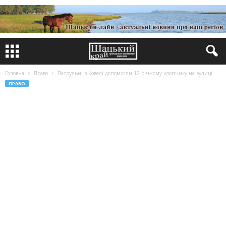
Головна
Право
Патрульні в Ковелі допомогли 12-річному хлопчику на вулиці
ПРАВО