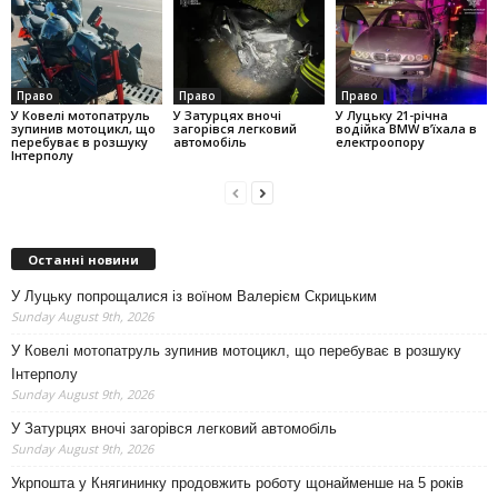
Право
Право
Право
У Ковелі мотопатруль
У Затурцях вночі
У Луцьку 21-річна
зупинив мотоцикл, що
загорівся легковий
водійка BMW в’їхала в
перебуває в розшуку
автомобіль
електроопору
Інтерполу
Останні новини
У Луцьку попрощалися із воїном Валерієм Скрицьким
Sunday August 9th, 2026
У Ковелі мотопатруль зупинив мотоцикл, що перебуває в розшуку
Інтерполу
Sunday August 9th, 2026
У Затурцях вночі загорівся легковий автомобіль
Sunday August 9th, 2026
Укрпошта у Княгининку продовжить роботу щонайменше на 5 років