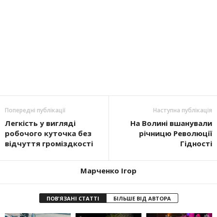
Попередні публікації
Наступна публікація
Легкість у вигляді
На Волині вшанували
робочого куточка без
річницю Революції
відчуття громіздкості
Гідності
Марченко Ігор
ПОВ'ЯЗАНІ СТАТТІ
БІЛЬШЕ ВІД АВТОРА