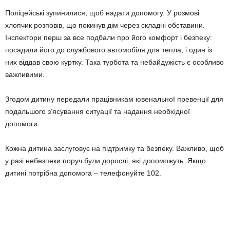
Поліцейські зупинилися, щоб надати допомогу. У розмові
хлопчик розповів, що покинув дім через складні обставини.
Інспектори перш за все подбали про його комфорт і безпеку:
посадили його до службового автомобіля для тепла, і один із
них віддав свою куртку. Така турбота та небайдужість є особливо
важливими.
Згодом дитину передали працівникам ювенальної превенції для
подальшого з’ясування ситуації та надання необхідної
допомоги.
Кожна дитина заслуговує на підтримку та безпеку. Важливо, щоб
у разі небезпеки поруч були дорослі, які допоможуть. Якщо
дитині потрібна допомога – телефонуйте 102.