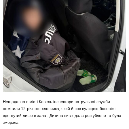
Нещодавно в місті Ковель інспектори патрульної служби
помітили 12-річного хлопчика, який йшов вулицею босоніж і
вдягнутий лише в халат. Дитина виглядала розгублено та була
змерзла.