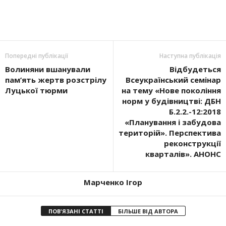
Попередні публікації
Наступна публікація
Волиняни вшанували
Відбудеться
пам’ять жертв розстрілу
Всеукраїнський семінар
Луцької тюрми
на тему «Нове покоління
норм у будівництві: ДБН
Б.2.2.-12:2018
«Планування і забудова
територій». Перспектива
реконструкції
кварталів». АНОНС
Марченко Ігор
ПОВ'ЯЗАНІ СТАТТІ
БІЛЬШЕ ВІД АВТОРА