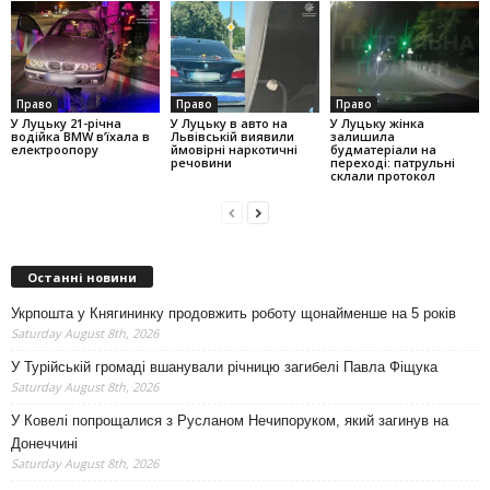
Право
Право
Право
У Луцьку 21-річна
У Луцьку в авто на
У Луцьку жінка
водійка BMW в’їхала в
Львівській виявили
залишила
електроопору
ймовірні наркотичні
будматеріали на
речовини
переході: патрульні
склали протокол
Останні новини
Укрпошта у Княгининку продовжить роботу щонайменше на 5 років
Saturday August 8th, 2026
У Турійській громаді вшанували річницю загибелі Павла Фіщука
Saturday August 8th, 2026
У Ковелі попрощалися з Русланом Нечипоруком, який загинув на
Донеччині
Saturday August 8th, 2026