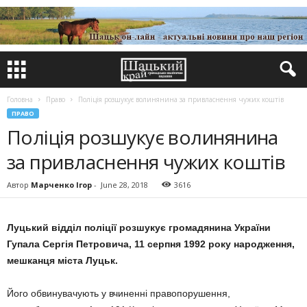
Головна
Право
Поліція розшукує волинянина за привласнення чужих коштів
ПРАВО
Поліція розшукує волинянина
за привласнення чужих коштів
Автор
Марченко Ігор
-
June 28, 2018
3616
Луцький відділ поліції розшукує громадянина України
Гупала Сергія Петровича, 11 серпня 1992 року народження,
мешканця міста Луцьк.
Його обвинувачують у вчиненні правопорушення,