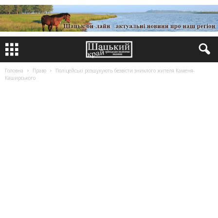
Головна
Право
Поліцейські розшукують безвісти зниклого жителя Каменя-
Каширського