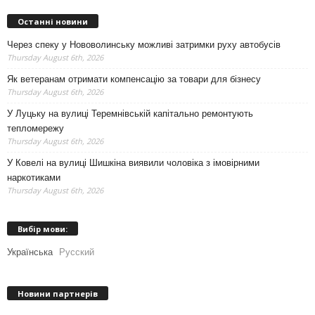
Останні новини
Через спеку у Нововолинську можливі затримки руху автобусів
Thursday August 6th, 2026
Як ветеранам отримати компенсацію за товари для бізнесу
Thursday August 6th, 2026
У Луцьку на вулиці Теремнівській капітально ремонтують
тепломережу
Thursday August 6th, 2026
У Ковелі на вулиці Шишкіна виявили чоловіка з імовірними
наркотиками
Thursday August 6th, 2026
Вибір мови:
Українська
Русский
Новини партнерів