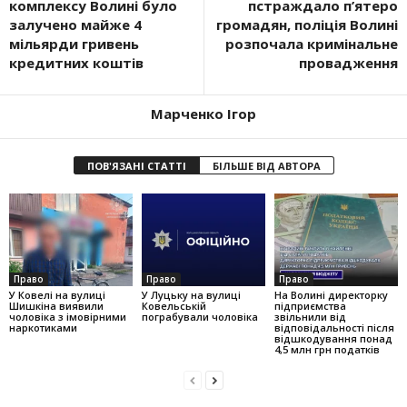
комплексу Волині було
пстраждало п’ятеро
залучено майже 4
громадян, поліція Волині
мільярди гривень
розпочала кримінальне
кредитних коштів
провадження
Марченко Ігор
ПОВ'ЯЗАНІ СТАТТІ
БІЛЬШЕ ВІД АВТОРА
Право
Право
Право
У Ковелі на вулиці
У Луцьку на вулиці
На Волині директорку
Шишкіна виявили
Ковельській
підприємства
чоловіка з імовірними
пограбували чоловіка
звільнили від
наркотиками
відповідальності після
відшкодування понад
4,5 млн грн податків