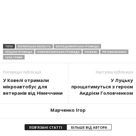
ТЕГИ
ВОЛИНСЬКА ОБЛАСТЬ
ВОЛОДИМИРСЬКА ГРОМАДА
ЛУЦЬКА ГРОМАДА
НОВОВОЛИНСЬКА ГРОМАДА
ПОЖЕЖІ
РЯТУВАЛЬНИКИ
СУХА ТРАВА
Попередні публікації
Наступна публікація
У Ковелі отримали
У Луцьку
мікроавтобус для
прощатимуться з героєм
ветеранів від Німеччини
Андрієм Головченком
Марченко Ігор
ПОВ'ЯЗАНІ СТАТТІ
БІЛЬШЕ ВІД АВТОРА