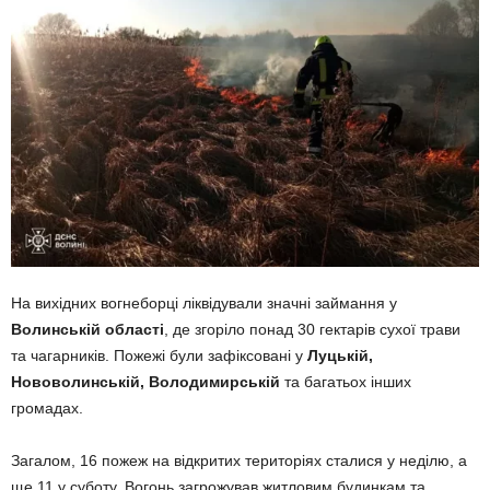
На вихідних вогнеборці ліквідували значні займання у
Волинській області
, де згоріло понад 30 гектарів сухої трави
та чагарників. Пожежі були зафіксовані у
Луцькій,
Нововолинській, Володимирській
та багатьох інших
громадах.
Загалом, 16 пожеж на відкритих територіях сталися у неділю, а
ще 11 у суботу. Вогонь загрожував житловим будинкам та