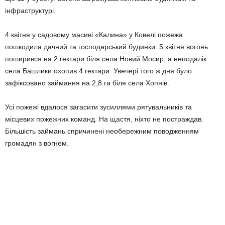
інфраструктурі.
4 квітня у садовому масиві «Калина» у Ковелі пожежа
пошкодила дачний та господарський будинки. 5 квітня вогонь
поширився на 2 гектари біля села Новий Мосир, а неподалік
села Башлики охопив 4 гектари. Увечері того ж дня було
зафіксовано займання на 2,8 га біля села Хопнів.
Усі пожежі вдалося загасити зусиллями рятувальників та
місцевих пожежних команд. На щастя, ніхто не постраждав.
Більшість займань спричинені необережним поводженням
громадян з вогнем.