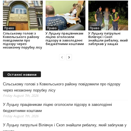
Право
Право
Право
Сільському голові з
У Луцьку працівникам
У Луцьку патрульні
Ковельського району
ліцею оголосили
Вілівчук і Скоп
повідомили про
підозру в заволодінні
знайшли рибалку, який
підозру через
бюджетними коштами
заблукав у хащах
незаконну порубку лісу
Останні новини
Сільському голові з Ковельського району повідомили про підозру
через незаконну порубку лісу
Friday August 7th, 2026
У Луцьку працівникам ліцею оголосили підозру в заволодінні
бюджетними коштами
Friday August 7th, 2026
У Луцьку патрульні Вілівчук і Скоп знайшли рибалку, який заблукав у