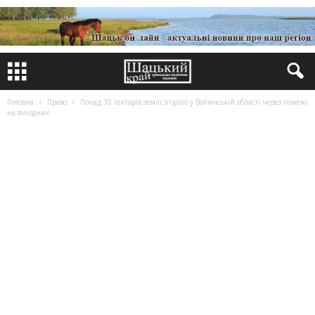
Головна
Право
Понад 30 гектарів землі згоріло у Волинській області через пожежі
на вихідних