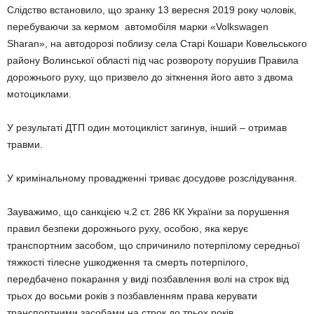
Слідство встановило, що зранку 13 вересня 2019 року чоловік,
перебуваючи за кермом автомобіля марки «Volkswagen
Sharan», на автодорозі поблизу села Старі Кошари Ковельського
району Волинської області під час розвороту порушив Правила
дорожнього руху, що призвело до зіткнення його авто з двома
мотоциклами.
У результаті ДТП один мотоцикліст загинув, інший – отримав
травми.
У кримінальному провадженні триває досудове розслідування.
Зауважимо, що санкцією ч.2 ст. 286 КК України за порушення
правил безпеки дорожнього руху, особою, яка керує
транспортним засобом, що спричинило потерпілому середньої
тяжкості тілесне ушкодження та смерть потерпілого,
передбачено покарання у виді позбавлення волі на строк від
трьох до восьми років з позбавленням права керувати
транспортними засобами на строк до трьох років.