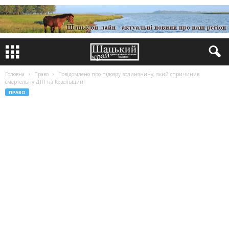
Головна
Право
Повідомлено про підозру волинянину, який спричинив
смертельну ДТП на Ковельщині
ПРАВО