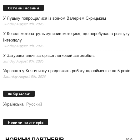
Останні новини
У Луцьку попрощалися із воїном Валерієм Скрицьким
Sunday August 9th, 2026
У Ковелі мотопатруль зупинив мотоцикл, що перебуває в розшуку
Інтерполу
Sunday August 9th, 2026
У Затурцях вночі загорівся легковий автомобіль
Sunday August 9th, 2026
Укрпошта у Княгининку продовжить роботу щонайменше на 5 років
Saturday August 8th, 2026
Вибір мови:
Українська
Русский
Новини партнерів