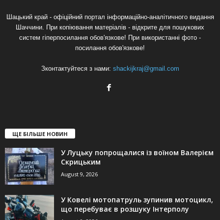
Шацький край - офіційний портал інформаційно-аналітичного видання
Шаччини. При копіювання матеріалів - відкрите для пошукових
систем гіперпосилання обов'язкове! При використанні фото -
посилання обов'язкове!
Зконтактуйтеся з нами:
shackijkraj@gmail.com
ЩЕ БІЛЬШЕ НОВИН
У Луцьку попрощалися із воїном Валерієм
Скрицьким
August 9, 2026
У Ковелі мотопатруль зупинив мотоцикл,
що перебуває в розшуку Інтерполу