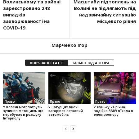
Волинському та районі
Масштаби підтоплень на
зареєстровано 248
Волині не підлягають під
випадків
надзвичайну ситуацію
захворюваності на
місцевого рівня
СOVID-19
Марченко Ігор
ПОВ'ЯЗАНІ СТАТТІ
БІЛЬШЕ ВІД АВТОРА
Право
Право
Право
У Ковелі мотопатруль
У Затурцях вночі
У Луцьку 21-річна
зупинив мотоцикл, що
загорівся легковий
водійка BMW в’їхала в
перебуває в розшуку
автомобіль
електроопору
Інтерполу