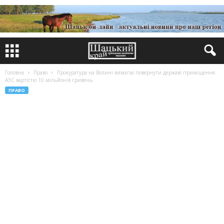
Головна
Право
Прокуратура на Волині вимагає повернути державі приміщення
АЗС вартістю 10 мільйонів гривень
ПРАВО