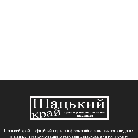
Шацький край - офіційний портал інформаційно-аналітичного видання
Шаччини. При копіювання матеріалів - відкрите для пошукових