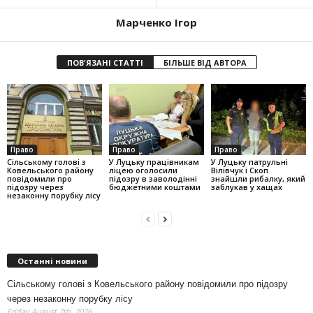
Марченко Ігор
ПОВ'ЯЗАНІ СТАТТІ
БІЛЬШЕ ВІД АВТОРА
Право
Право
Право
Сільському голові з
У Луцьку працівникам
У Луцьку патрульні
Ковельського району
ліцею оголосили
Вілівчук і Скоп
повідомили про
підозру в заволодінні
знайшли рибалку, який
підозру через
бюджетними коштами
заблукав у хащах
незаконну порубку лісу
Останні новини
Сільському голові з Ковельського району повідомили про підозру
через незаконну порубку лісу
Friday August 7th, 2026