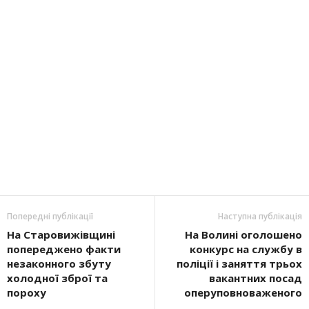
Попередні публікації
Наступна публікація
На Старовижівщині
На Волині оголошено
попереджено факти
конкурс на службу в
незаконного збуту
поліції і заняття трьох
холодної зброї та
вакантних посад
пороху
оперуповноваженого