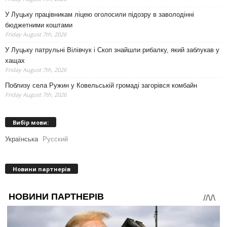
У Луцьку працівникам ліцею оголосили підозру в заволодінні
бюджетними коштами
Friday August 7th, 2026
У Луцьку патрульні Вілівчук і Скоп знайшли рибалку, який заблукав у
хащах
Friday August 7th, 2026
Поблизу села Ружин у Ковельській громаді загорівся комбайн
Friday August 7th, 2026
Вибір мови:
Українська
Русский
Новини партнерів