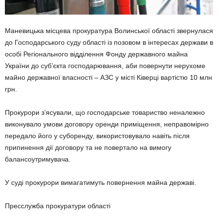
Маневицька місцева прокуратура Волинської області звернулася
до Господарського суду області із позовом в інтересах держави в
особі Регіонального відділення Фонду державного майна
України до суб’єкта господарювання, аби повернути нерухоме
майно державної власності – АЗС у місті Ківерці вартістю 10 млн
грн.
Прокурори з’ясували, що господарське товариство неналежно
виконувало умови договору оренди приміщення, неправомірно
передало його у суборенду, використовувало навіть після
припинення дії договору та не повертало на вимогу
балансоутримувача.
У суді прокурори вимагатимуть повернення майна державі.
Пресслужба прокуратури області