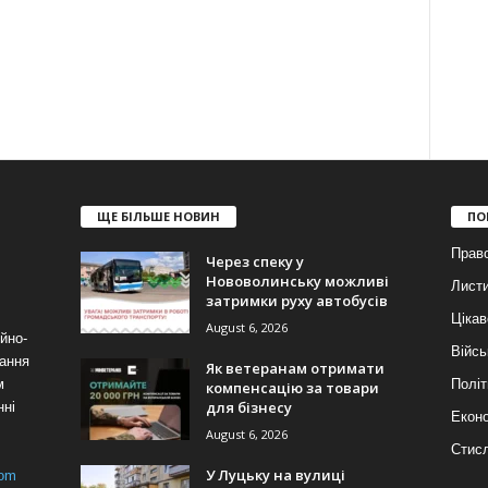
ЩЕ БІЛЬШЕ НОВИН
ПО
Прав
Через спеку у
Нововолинську можливі
Лист
затримки руху автобусів
Цікав
August 6, 2026
йно-
Війсь
ання
Як ветеранам отримати
м
Політ
компенсацію за товари
для бізнесу
нні
Еконо
August 6, 2026
Стис
У Луцьку на вулиці
com