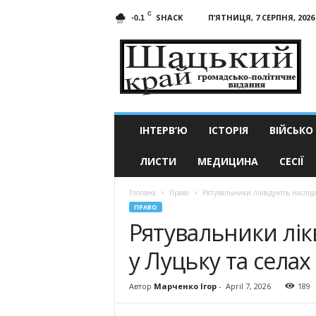
C
SHACK
П’ЯТНИЦЯ, 7 СЕРПНЯ, 2026
-0.1
Шацький
край
ІНТЕРВ’Ю
ІСТОРІЯ
ВІЙСЬКО
ЛИСТИ
МЕДИЦИНА
СЕСІЇ
Головна
Право
Рятувальники ліквідують наслідк
ПРАВО
Рятувальники лік
у Луцьку та селах
Автор
Марченко Ігор
-
April 7, 2026
189