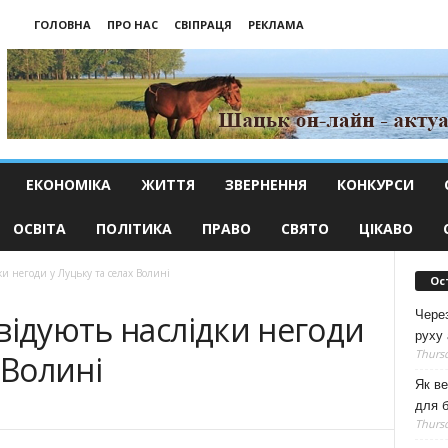
ГОЛОВНА
ПРО НАС
СВІПРАЦЯ
РЕКЛАМА
ЕКОНОМІКА
ЖИТТЯ
ЗВЕРНЕННЯ
КОНКУРСИ
ОСВІТА
ПОЛІТИКА
ПРАВО
СВЯТО
ЦІКАВО
и негоди у Луцьку та селах Волині
Ос
Чере
відують наслідки негоди
руху 
Thursd
 Волині
Як ве
для б
Thursd