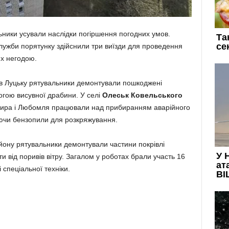
ьники усували наслідки погіршення погодних умов.
служби порятунку здійснили три виїзди для проведення
их негодою.
 в Луцьку рятувальники демонтували пошкоджені
гою висувної драбини. У селі
Олеськ
Ковельського
мира і Любомля працювали над прибиранням аварійного
уючи бензопили для розкряжування.
ону рятувальники демонтували частини покрівлі
и від поривів вітру. Загалом у роботах брали участь 16
 спеціальної техніки.