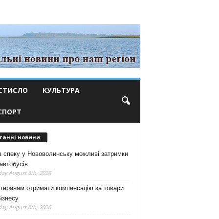
СТИСЛО
КУЛЬТУРА
СПОРТ
танні новини
з спеку у Нововолинську можливі затримки
автобусів
ay August 6th, 2026
теранам отримати компенсацію за товари
ізнесу
ay August 6th, 2026