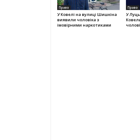
Право
Право
У Ковелі на вулиці Шишкіна
У Луць
виявили чоловіка з
Ковель
імовірними наркотиками
чолов