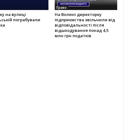
Право
ку на вулиці
На Волині директорку
ській пограбували
підприємства звільнили від
іка
відповідальності після
відшкодування понад 4,5
млн грн податків