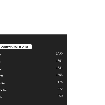
ПУЛЯРНА КАТЕГОРІЯ
3229
о
1591
и
1531
о
1305
ко
1178
ика
872
міка
650
ло