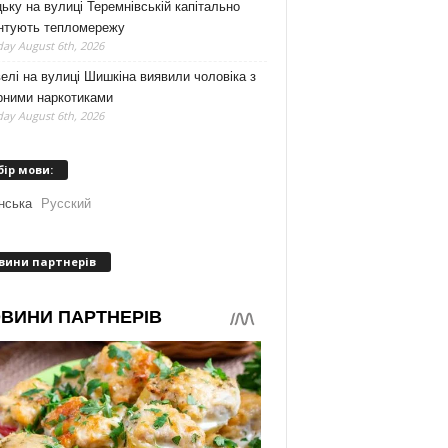
ьку на вулиці Теремнівській капітально
нтують тепломережу
ay August 6th, 2026
елі на вулиці Шишкіна виявили чоловіка з
рними наркотиками
ay August 6th, 2026
бір мови:
нська
Русский
вини партнерів