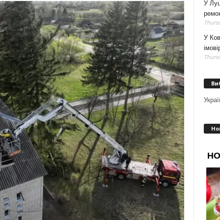
У Луц
ремо
Thursd
У Ков
імові
Thursd
Ви
Украї
Но