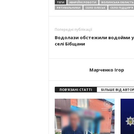
ТЕГИ
АВАРІЙНІ РОБОТИ
ВОЛИНСЬКА ОБЛАСТЬ
РЯТУВАЛЬНИКИ
СЕЛО ОЛЕСЬК
СЕЛО ПІДЦИРʼЯ
Попередні публікації
Водолази обстежили водойми у
селі Бібщани
Марченко Ігор
ПОВ'ЯЗАНІ СТАТТІ
БІЛЬШЕ ВІД АВТО