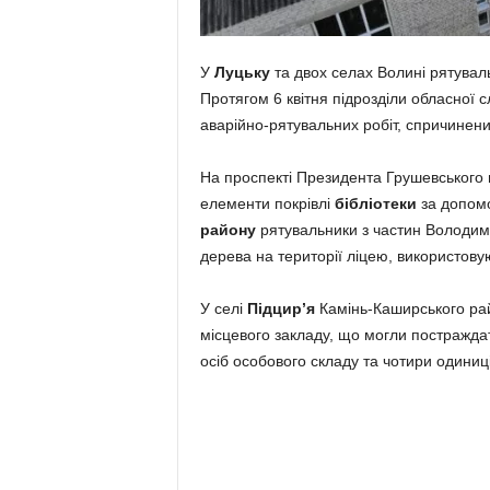
У
Луцьку
та двох селах Волині рятувал
Протягом 6 квітня підрозділи обласної 
аварійно-рятувальних робіт, спричинен
На проспекті Президента Грушевського
елементи покрівлі
бібліотеки
за допомо
району
рятувальники з частин Володи
дерева на території ліцею, використов
У селі
Підцирʼя
Камінь-Каширського рай
місцевого закладу, що могли постраждат
осіб особового складу та чотири одиниці