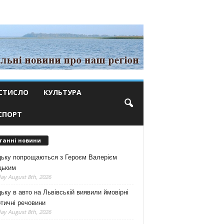
СТИСЛО
КУЛЬТУРА
СПОРТ
танні новини
цьку попрощаються з Героєм Валерієм
цьким
ay August 8th, 2026
ьку в авто на Львівській виявили ймовірні
тичні речовини
ay August 8th, 2026