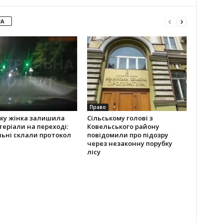
РА
Право
ьку жінка залишила
Сільському голові з
еріали на переході:
Ковельського району
ьні склали протокол
повідомили про підозру
через незаконну порубку
лісу