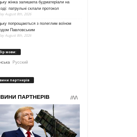
ьку жінка залишила будматеріали на
оді: патрульні склали протокол
ay August 8th, 2026
цьку попрощаються з полеглим воїном
рдом Павловським
ay August 8th, 2026
бір мови:
нська
Русский
вини партнерів