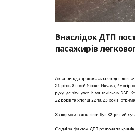
Внаслідок ДТП пос
пасажирів легковог
Автопригода трапилась сьогодні опівноч
21-річний водій Nissan Navara, ймовірно
руху, де зіткнувся із вантажівкою DAF. 
22 років та хлопці 22 та 23 років, отрим
За кермом вантажівки був 32-річний луч
Слідчі за фактом ДТП розпочали кримін