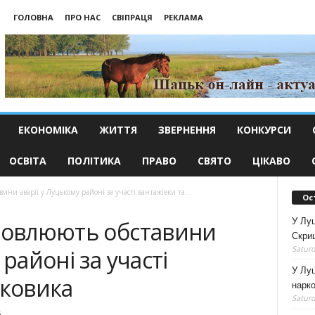
ГОЛОВНА
ПРО НАС
СВІПРАЦЯ
РЕКЛАМА
ЕКОНОМІКА
ЖИТТЯ
ЗВЕРНЕННЯ
КОНКУРСИ
ОСВІТА
ПОЛІТИКА
ПРАВО
СВЯТО
ЦІКАВО
ни аварії у Луцькому районі за участі вантажівки та...
Ос
У Лу
ановлюють обставини
Скри
Saturd
 районі за участі
У Луц
гковика
нарко
Saturd
6