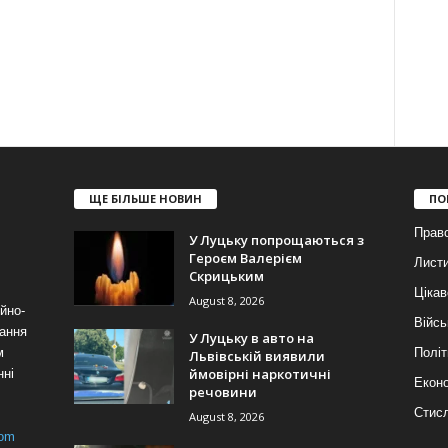
ЩЕ БІЛЬШЕ НОВИН
ПО
Прав
У Луцьку попрощаються з
Героєм Валерієм
Лист
Скрицьким
Цікав
August 8, 2026
йно-
Війсь
ання
У Луцьку в авто на
м
Політ
Львівській виявили
ймовірні наркотичні
нні
Еконо
речовини
Стис
August 8, 2026
com