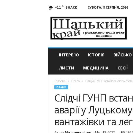
C
SHACK
СУБОТА, 8 СЕРПНЯ, 2026
-0.1
Шацький
край
ІНТЕРВ’Ю
ІСТОРІЯ
ВІЙСЬКО
ЛИСТИ
МЕДИЦИНА
СЕСІЇ
Головна
Право
Слідчі ГУНП встановлюють обстави
ПРАВО
Слідчі ГУНП вст
аварії у Луцькому
вантажівки та ле
Автор
Марченко Ігор
-
May 13, 2022
192