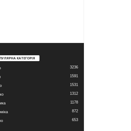
ПУЛЯРНА КАТЕГОРІЯ
3236
о
1591
и
1531
о
1312
ко
1178
ика
872
міка
653
ло