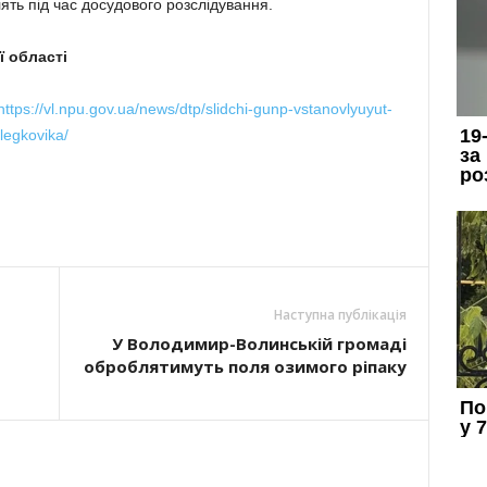
ять під час досудового розслідування.
ї області
https://vl.npu.gov.ua/news/dtp/slidchi-gunp-vstanovlyuyut-
-legkovika/
Наступна публікація
У Володимир-Волинській громаді
оброблятимуть поля озимого ріпаку