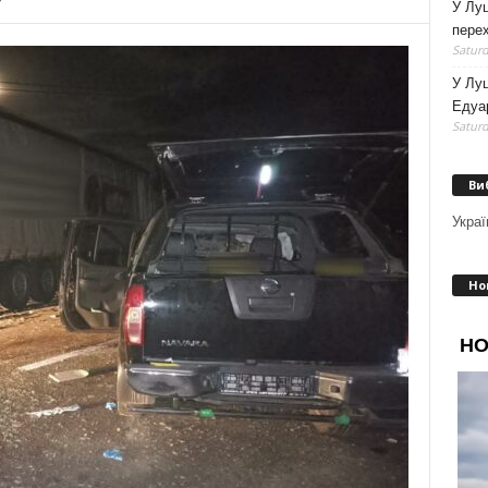
У Луц
перех
Saturd
У Лу
Едуа
Saturd
Ви
Украї
Но