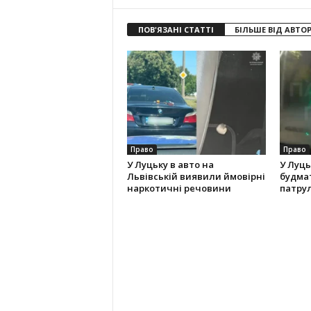
ПОВ'ЯЗАНІ СТАТТІ
БІЛЬШЕ ВІД АВТО
Право
Право
У Луцьку в авто на
У Луц
Львівській виявили ймовірні
будмат
наркотичні речовини
патрул