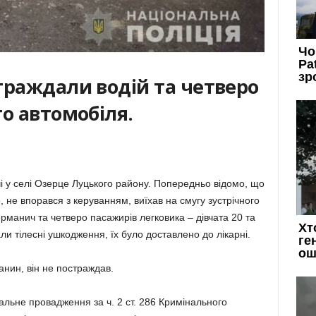
траждали водій та четверо
о автомобіля.
і у селі Озерце Луцького району. Попередньо відомо, що
, не впорався з керуванням, виїхав на смугу зустрічного
Керманич та четверо пасажирів легковика – дівчата 20 та
али тілесні ушкодження, їх було доставлено до лікарні.
анин, він не постраждав.
альне провадження за ч. 2 ст. 286 Кримінального