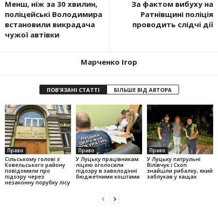
Менш, ніж за 30 хвилин,
За фактом вибуху на
поліцейські Володимира
Ратнівщині поліція
встановили викрадача
проводить слідчі дії
чужої автівки
Марченко Ігор
ПОВ'ЯЗАНІ СТАТТІ
БІЛЬШЕ ВІД АВТОРА
Право
Право
Право
Сільському голові з
У Луцьку працівникам
У Луцьку патрульні
Ковельського району
ліцею оголосили
Вілівчук і Скоп
повідомили про
підозру в заволодінні
знайшли рибалку, який
підозру через
бюджетними коштами
заблукав у хащах
незаконну порубку лісу