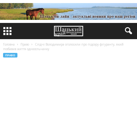
Головна
Право
Слідчі Володимира оголосили про підозру фігуранту, який
позбавив життя односельчанку
ПРАВО