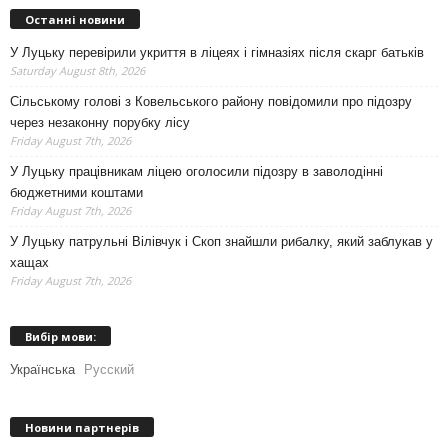
Останні новини
У Луцьку перевірили укриття в ліцеях і гімназіях після скарг батьків
Saturday August 8th, 2026
Сільському голові з Ковельського району повідомили про підозру
через незаконну порубку лісу
Friday August 7th, 2026
У Луцьку працівникам ліцею оголосили підозру в заволодінні
бюджетними коштами
Friday August 7th, 2026
У Луцьку патрульні Вілівчук і Скоп знайшли рибалку, який заблукав у
хащах
Friday August 7th, 2026
Вибір мови:
Українська
Русский
Новини партнерів