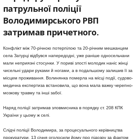
патрульної поліції
Володимирського РВП
затримав причетного.
Конфлікт між 70-річною потерпілою та 20-річним мешканцем
села Затурці відбувся напередодні, уже раніше односельчани
мали неприязні стосунки. У пориві злості молодик наніс жінці
чисельні удари руками й ногами, а в подальшому залишив її за
місцем проживання. Волинянка померла на місці події, судово-
медична експертиза встановила, що вона мала важку черепно-
мозкову травму та інші забої.
Наряд поліції затримав зловмисника в порядку ст. 208 КПК
України у цьому ж селі.
Слідчі поліції Володимира, за процесуального керівництва
прокуратури, 13 січня оголосили йому про підозру за фактом