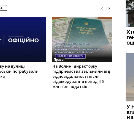
РА
Право
ку на вулиці
На Волині директорку
ській пограбували
підприємства звільнили від
іка
відповідальності після
відшкодування понад 4,5
млн грн податків