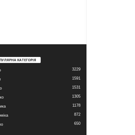
ПУЛЯРНА КАТЕГОРІЯ
3229
о
1591
и
1531
о
1305
ко
1178
ика
872
міка
650
ло