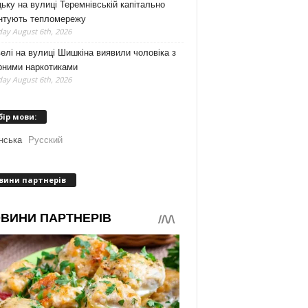
ьку на вулиці Теремнівській капітально
нтують тепломережу
ay August 6th, 2026
елі на вулиці Шишкіна виявили чоловіка з
рними наркотиками
ay August 6th, 2026
бір мови:
нська
Русский
вини партнерів