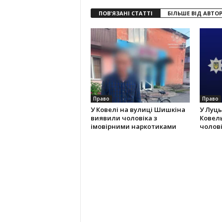
ПОВ'ЯЗАНІ СТАТТІ
БІЛЬШЕ ВІД АВТО
Право
Право
У Ковелі на вулиці Шишкіна
У Луць
виявили чоловіка з
Ковель
імовірними наркотиками
чолов