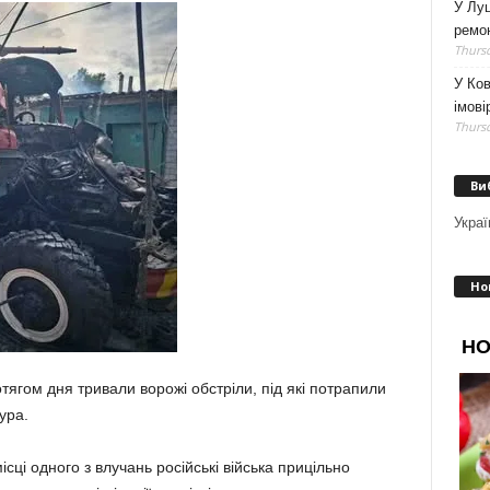
У Луц
ремо
Thursd
У Ков
імові
Thursd
Ви
Украї
Но
тягом дня тривали ворожі обстріли, під які потрапили
ура.
ісці одного з влучань російські війська прицільно