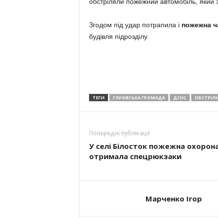
обстріляли пожежний автомобіль, який за
Згодом під удар потрапила і
пожежна ч
будівля підрозділу.
ТЕГИ
ГЛУХІВСЬКА ГРОМАДА
ДСНС
ОБСТРІЛ
Попередні публікації
У селі Білосток пожежна охорон
отримала спецрюкзаки
Марченко Ігор