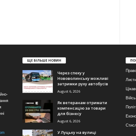
ЩЕ БІЛЬШЕ НОВИН
ПО
Прав
Через спеку у
Нововолинську можливі
Лист
затримки руху автобусів
Цікав
August 6, 2026
йно-
Війсь
ання
Як ветеранам отримати
м
Політ
компенсацію за товари
для бізнесу
нні
Еконо
August 6, 2026
Стис
У Луцьку на вулиці
com