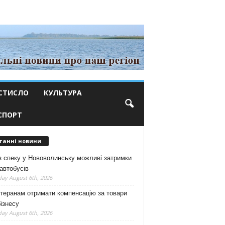
СТИСЛО
КУЛЬТУРА
СПОРТ
танні новини
з спеку у Нововолинську можливі затримки
автобусів
ay August 6th, 2026
теранам отримати компенсацію за товари
ізнесу
ay August 6th, 2026