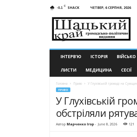
C
SHACK
ЧЕТВЕР, 6 СЕРПНЯ, 2026
-0.1
Шацький
край
ІНТЕРВ’Ю
ІСТОРІЯ
ВІЙСЬКО
ЛИСТИ
МЕДИЦИНА
СЕСІЇ
Головна
Право
У Глухівській громаді на Сумщи
ПРАВО
У Глухівській гр
обстріляли рятув
Автор
Марченко Ігор
-
June 8, 2026
121