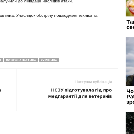
лучили до ліквідації наслідків атаки.
астина
. Унаслідок обстрілу пошкоджені техніка та
И
ПОЖЕЖНА ЧАСТИНА
СУМЩИНА
Наступна публікація
а
НСЗУ підготувала гід про
медгарантії для ветеранів