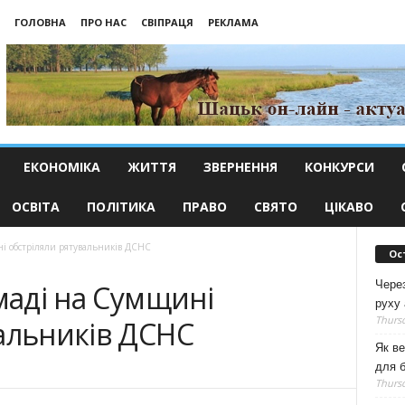
ГОЛОВНА
ПРО НАС
СВІПРАЦЯ
РЕКЛАМА
ЕКОНОМІКА
ЖИТТЯ
ЗВЕРНЕННЯ
КОНКУРСИ
ОСВІТА
ПОЛІТИКА
ПРАВО
СВЯТО
ЦІКАВО
ні обстріляли рятувальників ДСНС
Ос
Чере
омаді на Сумщині
руху 
Thursd
альників ДСНС
Як ве
для б
Thursd