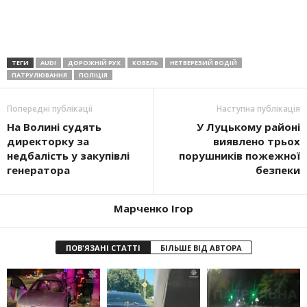
ТЕГИ
AUDI
ДОРОЖНІЙ РУХ
КОВЕЛЬ
НЕТВЕРЕЗИЙ ВОДІЙ
ПАТРУЛЮВАННЯ
ПОЛІЦІЯ
Попередні публікації
Наступна публікація
На Волині судять
У Луцькому районі
директорку за
виявлено трьох
недбалість у закупівлі
порушників пожежної
генератора
безпеки
Марченко Ігор
ПОВ'ЯЗАНІ СТАТТІ
БІЛЬШЕ ВІД АВТОРА