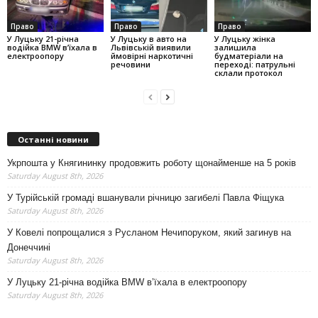
Право
Право
Право
У Луцьку 21-річна
У Луцьку в авто на
У Луцьку жінка
водійка BMW в’їхала в
Львівській виявили
залишила
електроопору
ймовірні наркотичні
будматеріали на
речовини
переході: патрульні
склали протокол
Останні новини
Укрпошта у Княгининку продовжить роботу щонайменше на 5 років
Saturday August 8th, 2026
У Турійській громаді вшанували річницю загибелі Павла Фіщука
Saturday August 8th, 2026
У Ковелі попрощалися з Русланом Нечипоруком, який загинув на
Донеччині
Saturday August 8th, 2026
У Луцьку 21-річна водійка BMW в’їхала в електроопору
Saturday August 8th, 2026