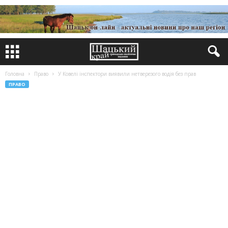
Головна
Право
У Ковелі інспектори виявили нетверезого водія без прав
ПРАВО