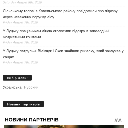
Saturday August 8th, 2026
Сільському голові з Ковельського району повідомили про підозру
через незаконну порубку лісу
Friday August 7th, 2026
У Луцьку працівникам ліцею оголосили підозру в заволодінні
бюджетними коштами
Friday August 7th, 2026
У Луцьку патрульні Вілівчук і Скоп знайшли рибалку, який заблукав у
хащах
Friday August 7th, 2026
Вибір мови:
Українська
Русский
Новини партнерів