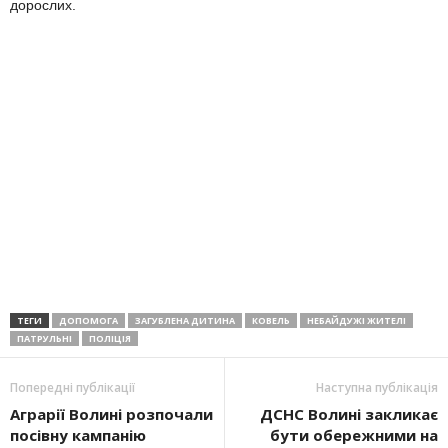
дорослих.
ТЕГИ
ДОПОМОГА
ЗАГУБЛЕНА ДИТИНА
КОВЕЛЬ
НЕБАЙДУЖІ ЖИТЕЛІ
ПАТРУЛЬНІ
ПОЛІЦІЯ
Попередні публікації
Наступна публікація
Аграрії Волині розпочали
ДСНС Волині закликає
посівну кампанію
бути обережними на