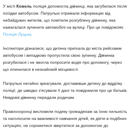
У місті
Ковель
поліція допомогла дівчинці, яка загубилася після
поїздки автобусом. Патрульні отримали інформацію від
небайдужих жителів, що помітили розгублену дівчинку, яка
намагалася зупинити автомобілі на вулиці. Про це повідомляє
Поліція Луцька
.
Інспектори дізналися, що дитина приїхала до міста рейсовим
автобусом і випадково пропустила свою зупинку. Дівчинка
розгубилася і не змогла попросити водія про допомогу, через
що опинилася в незнайомій місцевості.
Патрульні негайно зреагували, доставивши дитину до відділку
поліції, де швидко з’ясували її дані та повідомили про це батьків.
Невдовзі дівчинку передали родичам.
Правоохоронці висловили подяку громадянам за їхню пильність
та наголосили на важливості навчання дітей, як діяти в подібних
ситуаціях, не соромитися звертатися за допомогою до