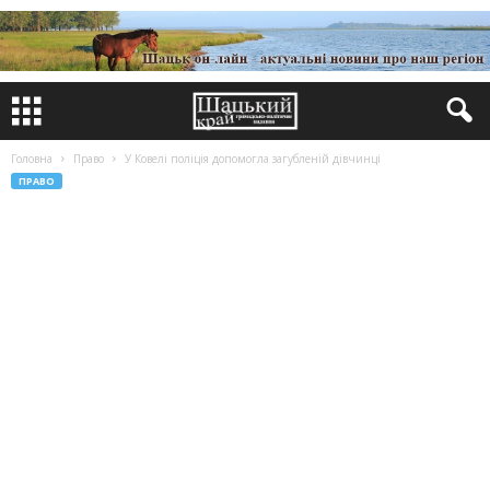
Головна
Право
У Ковелі поліція допомогла загубленій дівчинці
ПРАВО