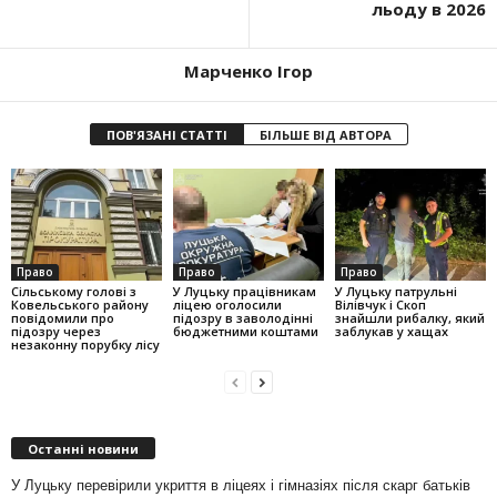
льоду в 2026
Марченко Ігор
ПОВ'ЯЗАНІ СТАТТІ
БІЛЬШЕ ВІД АВТОРА
Право
Право
Право
Сільському голові з
У Луцьку працівникам
У Луцьку патрульні
Ковельського району
ліцею оголосили
Вілівчук і Скоп
повідомили про
підозру в заволодінні
знайшли рибалку, який
підозру через
бюджетними коштами
заблукав у хащах
незаконну порубку лісу
Останні новини
У Луцьку перевірили укриття в ліцеях і гімназіях після скарг батьків