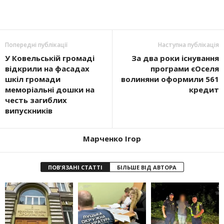
Попередні публікації
Наступна публікація
У Ковельській громаді
За два роки існування
відкрили на фасадах
програми єОселя
шкіл громади
волиняни оформили 561
меморіальні дошки на
кредит
честь загиблих
випускників
Марченко Ігор
ПОВ'ЯЗАНІ СТАТТІ
БІЛЬШЕ ВІД АВТОРА