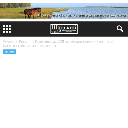
Головна
Право
У Ковелі внаслідок ДТП постраждала мотоциклістка, поліція
розпочала кримінальне провадження
ПРАВО