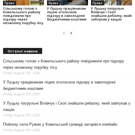
Право
Право
Право
Сільському голові з
У Луцьку працівникам
У Луцьку патрульні
Ковельського району
ліцею оголосили
Вілівчук і Скоп
повідомили про
підозру в заволодінні
знайшли рибалку, який
підозру через
бюджетними коштами
заблукав у хащах
незаконну порубку лісу
Останні новини
Сільському голові з Ковельського району повідомили про підозру
через незаконну порубку лісу
Friday August 7th, 2026
У Луцьку працівникам ліцею оголосили підозру в заволодінні
бюджетними коштами
Friday August 7th, 2026
У Луцьку патрульні Вілівчук і Скоп знайшли рибалку, який заблукав у
хащах
Friday August 7th, 2026
Поблизу села Ружин у Ковельській громаді загорівся комбайн
Friday August 7th, 2026