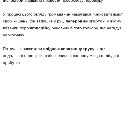
Інспектори вирішили провести поверхневу перевірку.
У процесі цього огляду громадянин намагався приховати вміст
своїх кишень. Він залишив у руці
паперовий згорток
, у якому
виявили порошкоподібну речовину білого кольору, що нагадує
наркотичну.
Патрульні викликали
слідчо-оперативну групу
задля
подальшої перевірки, забезпечивши охорону місця події до її
прибуття.