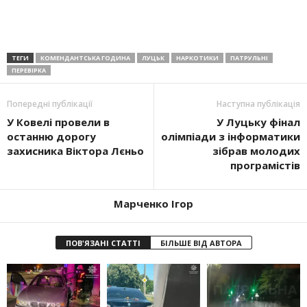
ТЕГИ
КОМЕНДАНТСЬКА ГОДИНА
ЛУЦЬК
НАРКОТИКИ
ПАТРУЛЬНІ
ПЕРЕВІРКА
Попередні публікації
Наступна публікація
У Ковелі провели в
У Луцьку фінал
останню дорогу
олімпіади з інформатики
захисника Віктора Лєньо
зібрав молодих
програмістів
Марченко Ігор
ПОВ'ЯЗАНІ СТАТТІ
БІЛЬШЕ ВІД АВТОРА