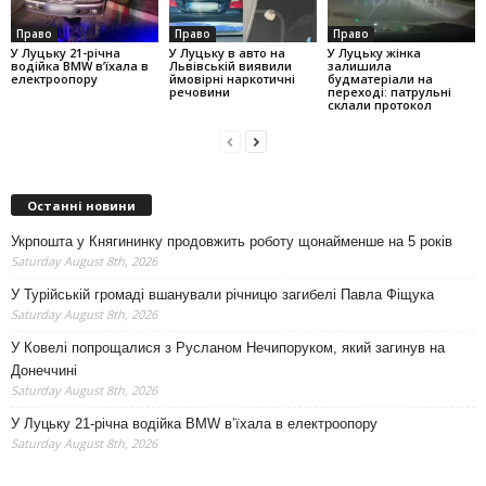
Право
Право
Право
У Луцьку 21-річна
У Луцьку в авто на
У Луцьку жінка
водійка BMW в’їхала в
Львівській виявили
залишила
електроопору
ймовірні наркотичні
будматеріали на
речовини
переході: патрульні
склали протокол
Останні новини
Укрпошта у Княгининку продовжить роботу щонайменше на 5 років
Saturday August 8th, 2026
У Турійській громаді вшанували річницю загибелі Павла Фіщука
Saturday August 8th, 2026
У Ковелі попрощалися з Русланом Нечипоруком, який загинув на
Донеччині
Saturday August 8th, 2026
У Луцьку 21-річна водійка BMW в’їхала в електроопору
Saturday August 8th, 2026