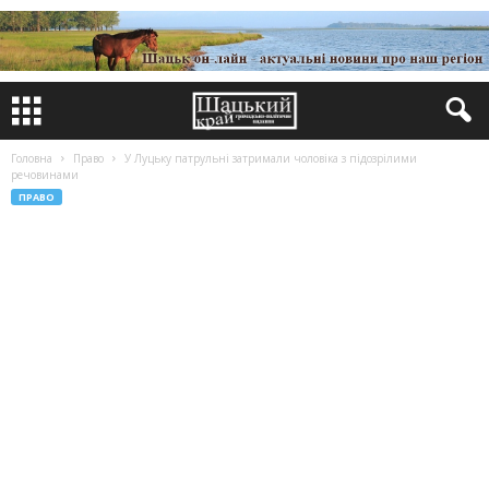
Головна
Право
У Луцьку патрульні затримали чоловіка з підозрілими
речовинами
ПРАВО