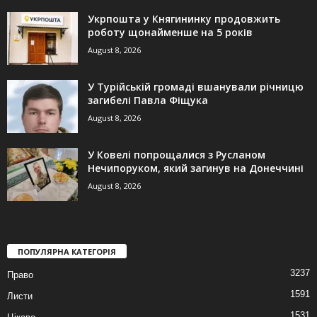
Укрпошта у Княгининку продовжить
роботу щонайменше на 5 років
August 8, 2026
У Турійській громаді вшанували річницю
загибелі Павла Фіщука
August 8, 2026
У Ковелі попрощалися з Русланом
Нечипоруком, який загинув на Донеччині
August 8, 2026
ПОПУЛЯРНА КАТЕГОРІЯ
3237
Право
1591
Листи
1531