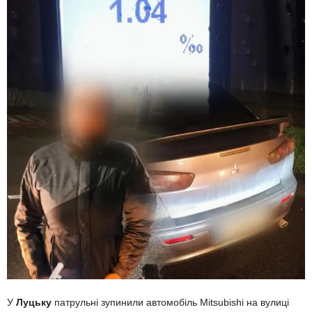
У
Луцьку
патрульні зупинили автомобіль Mitsubishi на вулиці