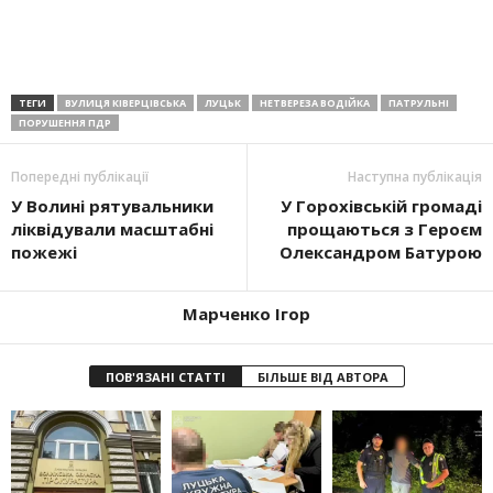
ТЕГИ
ВУЛИЦЯ КІВЕРЦІВСЬКА
ЛУЦЬК
НЕТВЕРЕЗА ВОДІЙКА
ПАТРУЛЬНІ
ПОРУШЕННЯ ПДР
Попередні публікації
Наступна публікація
У Волині рятувальники
У Горохівській громаді
ліквідували масштабні
прощаються з Героєм
пожежі
Олександром Батурою
Марченко Ігор
ПОВ'ЯЗАНІ СТАТТІ
БІЛЬШЕ ВІД АВТОРА