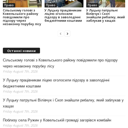
Право
Право
Право
Сільському голові з
У Луцьку працівникам
У Луцьку патрульні
Ковельського району
ліцею оголосили
Вілівчук і Скоп
повідомили про
підозру в заволодінні
знайшли рибалку, який
підозру через
бюджетними коштами
заблукав у хащах
незаконну порубку лісу
Останні новини
Сільському голові з Ковельського району повідомили про підозру
через незаконну порубку лісу
Friday August 7th, 2026
У Луцьку працівникам ліцею оголосили підозру в заволодінні
бюджетними коштами
Friday August 7th, 2026
У Луцьку патрульні Вілівчук і Скоп знайшли рибалку, який заблукав у
хащах
Friday August 7th, 2026
Поблизу села Ружин у Ковельській громаді загорівся комбайн
Friday August 7th, 2026