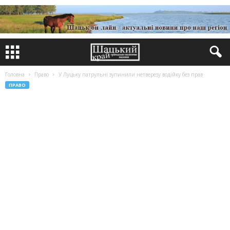
Головна
Право
У Луцьку патрульні зупинили нетверезу водійку без прав
ПРАВО