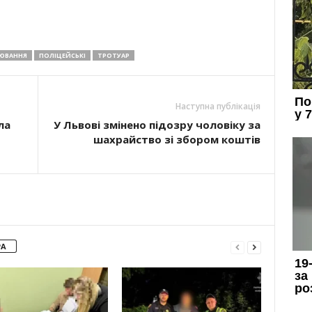
ЮВАННЯ
ПОЛІЦЕЙСЬКІ
ТРОТУАР
Наступна публікація
ла
У Львові змінено підозру чоловіку за
шахрайство зі збором коштів
РА