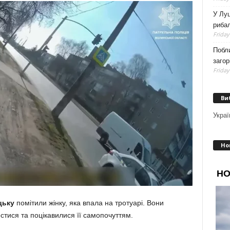
У Луц
рибал
Friday
Побли
загор
Friday
Ви
Украї
Но
цьку
помітили жінку, яка впала на тротуарі. Вони
стися та поцікавилися її самопочуттям.