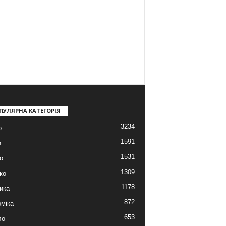
ПУЛЯРНА КАТЕГОРІЯ
3234
о
1591
и
1531
о
1309
ко
1178
ика
872
міка
653
ло