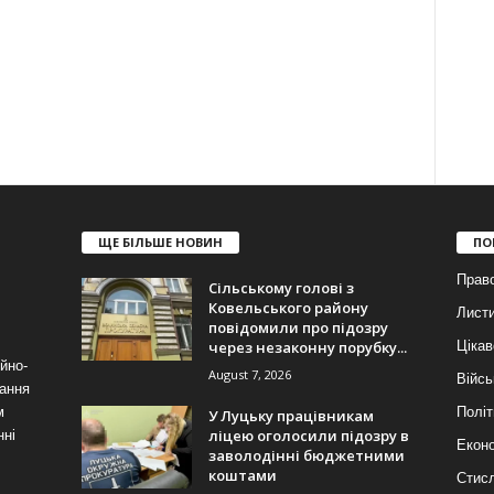
ЩЕ БІЛЬШЕ НОВИН
ПО
Прав
Сільському голові з
Ковельського району
Лист
повідомили про підозру
через незаконну порубку...
Цікав
йно-
August 7, 2026
Війсь
ання
м
Політ
У Луцьку працівникам
ліцею оголосили підозру в
нні
Еконо
заволодінні бюджетними
коштами
Стис