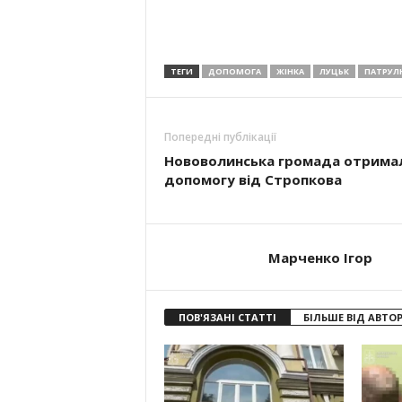
ТЕГИ
ДОПОМОГА
ЖІНКА
ЛУЦЬК
ПАТРУЛ
Попередні публікації
Нововолинська громада отрима
допомогу від Стропкова
Марченко Ігор
ПОВ'ЯЗАНІ СТАТТІ
БІЛЬШЕ ВІД АВТО