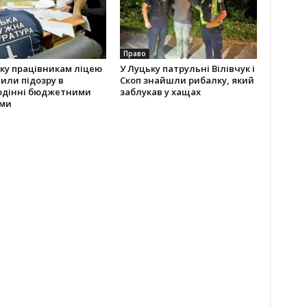
Право
ку працівникам ліцею
У Луцьку патрульні Вілівчук і
или підозру в
Скоп знайшли рибалку, який
одінні бюджетними
заблукав у хащах
ми