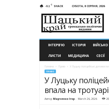
C
SHACK
СУБОТА, 8 СЕРПНЯ, 2026
-0.1
Шацький
край
ІНТЕРВ’Ю
ІСТОРІЯ
ВІЙСЬКО
ЛИСТИ
МЕДИЦИНА
СЕСІЇ
Головна
Право
У Луцьку поліцейські допомогли 
ПРАВО
У Луцьку поліцейс
впала на тротуарі
Автор
Марченко Ігор
-
March 26, 2026
2