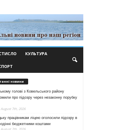
СТИСЛО
КУЛЬТУРА
СПОРТ
танні новини
ькому голові з Ковельського району
омили про підозру через незаконну порубку
 August 7th, 2026
ьку працівникам ліцею оголосили підозру в
лодінні бюджетними коштами
 August 7th, 2026