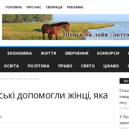
ГОЛОВНА
ПРО НАС
СВІПРАЦЯ
РЕКЛАМА
ЕКОНОМІКА
ЖИТТЯ
ЗВЕРНЕННЯ
КОНКУРСИ
ОСВІТА
ПОЛІТИКА
ПРАВО
СВЯТО
ЦІКАВО
жінці, яка впала на тротуарі
Ос
Сільс
ькі допомогли жінці, яка
повід
лісу
Friday
У Луц
00
заво
Friday