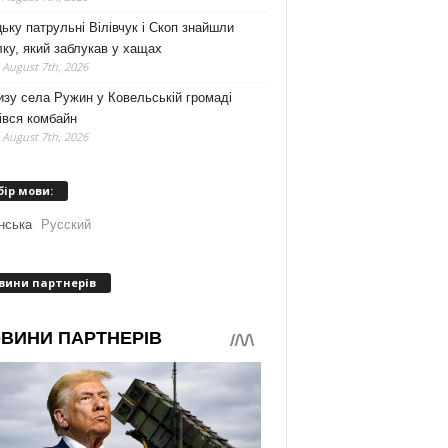
ьку патрульні Вілівчук і Скоп знайшли
ку, який заблукав у хащах
 August 7th, 2026
зу села Ружин у Ковельській громаді
івся комбайн
 August 7th, 2026
бір мови:
нська
Русский
вини партнерів