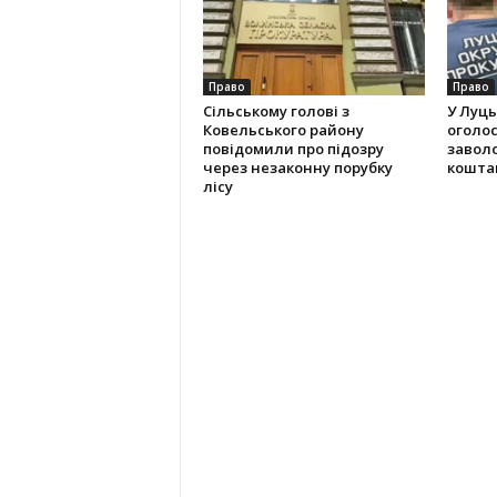
Право
Право
Сільському голові з
У Луць
Ковельського району
оголос
повідомили про підозру
завол
через незаконну порубку
кошта
лісу