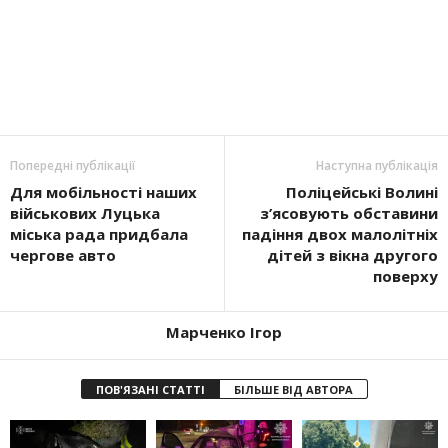
Попередні публікації
Наступна публікація
Для мобільності наших
Поліцейські Волині
військових Луцька
з’ясовують обставини
міська рада придбала
падіння двох малолітніх
чергове авто
дітей з вікна другого
поверху
Марченко Ігор
ПОВ'ЯЗАНІ СТАТТІ
БІЛЬШЕ ВІД АВТОРА