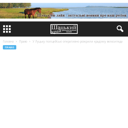
Головна
Право
У Луцьку поліцейські оперативно розкрили крадіжку велосипеда
ПРАВО