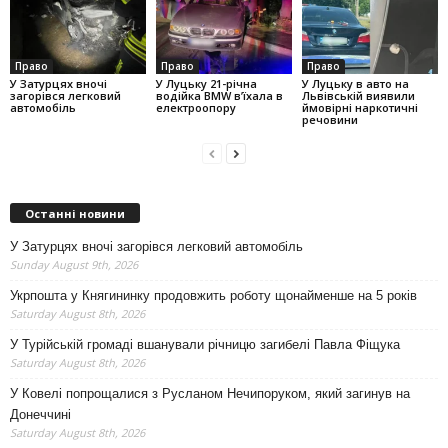
Право
Право
Право
У Затурцях вночі
У Луцьку 21-річна
У Луцьку в авто на
загорівся легковий
водійка BMW в’їхала в
Львівській виявили
автомобіль
електроопору
ймовірні наркотичні
речовини
Останні новини
У Затурцях вночі загорівся легковий автомобіль
Sunday August 9th, 2026
Укрпошта у Княгининку продовжить роботу щонайменше на 5 років
Saturday August 8th, 2026
У Турійській громаді вшанували річницю загибелі Павла Фіщука
Saturday August 8th, 2026
У Ковелі попрощалися з Русланом Нечипоруком, який загинув на
Донеччині
Saturday August 8th, 2026