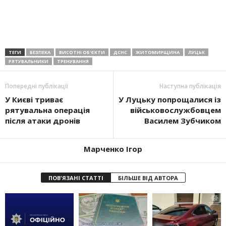
ТЕГИ
БЕЗПЕКА
ВИСОТНІ ОБ'ЄКТИ
ДСНС
ЖИТОМИРЩИНА
ЛУЦЬК
РЯТУВАЛЬНИКИ
ТРЕНУВАННЯ
Попередні публікації
Наступна публікація
У Києві триває
У Луцьку попрощалися із
рятувальна операція
військовослужбовцем
після атаки дронів
Василем Зубчиком
Марченко Ігор
ПОВ'ЯЗАНІ СТАТТІ
БІЛЬШЕ ВІД АВТОРА