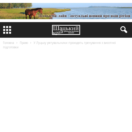
Головна
Право
У Луцьку рятувальники проходять тренування з висотної
підготовки