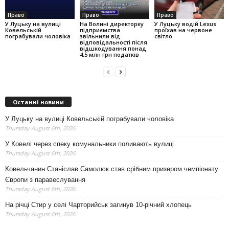
Право
Право
Право
У Луцьку на вулиці
На Волині директорку
У Луцьку водій Lexus
Ковельській
підприємства
проїхав на червоне
пограбували чоловіка
звільнили від
світло
відповідальності після
відшкодування понад
4,5 млн грн податків
Останні новини
У Луцьку на вулиці Ковельській пограбували чоловіка
Thursday August 6th, 2026
У Ковелі через спеку комунальники поливають вулиці
Thursday August 6th, 2026
Ковельчанин Станіслав Самолюк став срібним призером чемпіонату
Європи з паравеслування
Thursday August 6th, 2026
На річці Стир у селі Чарторийськ загинув 10-річний хлопець
Thursday August 6th, 2026