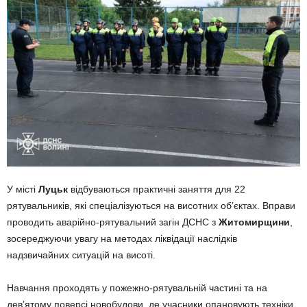
У місті
Луцьк
відбуваються практичні заняття для 22
рятувальників, які спеціалізуються на висотних об’єктах. Вправи
проводить аварійно-рятувальний загін ДСНС з
Житомирщини
,
зосереджуючи увагу на методах ліквідації наслідків
надзвичайних ситуацій на висоті.
Навчання проходять у пожежно-рятувальній частині та на
дев’ятому поверсі новобудови, де учасники опановують техніки