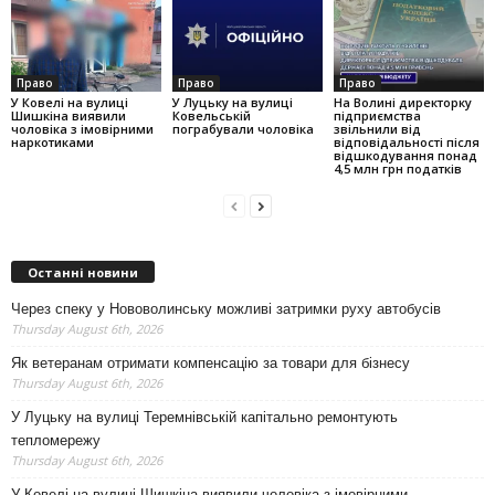
Право
Право
Право
У Ковелі на вулиці
У Луцьку на вулиці
На Волині директорку
Шишкіна виявили
Ковельській
підприємства
чоловіка з імовірними
пограбували чоловіка
звільнили від
наркотиками
відповідальності після
відшкодування понад
4,5 млн грн податків
Останні новини
Через спеку у Нововолинську можливі затримки руху автобусів
Thursday August 6th, 2026
Як ветеранам отримати компенсацію за товари для бізнесу
Thursday August 6th, 2026
У Луцьку на вулиці Теремнівській капітально ремонтують
тепломережу
Thursday August 6th, 2026
У Ковелі на вулиці Шишкіна виявили чоловіка з імовірними