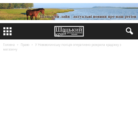
Головна
Право
У Нововолинську поліція оперативно розкрила крадіжку з
магазину