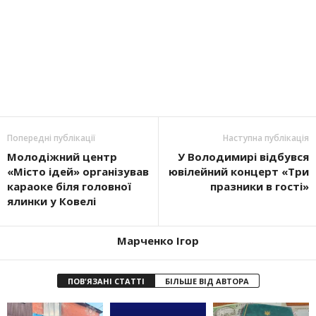
Попередні публікації
Наступна публікація
Молодіжний центр
У Володимирі відбувся
«Місто ідей» організував
ювілейний концерт «Три
караоке біля головної
празники в гості»
ялинки у Ковелі
Марченко Ігор
ПОВ'ЯЗАНІ СТАТТІ
БІЛЬШЕ ВІД АВТОРА