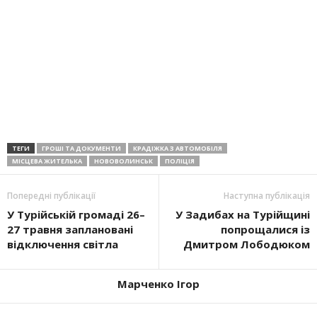
ТЕГИ
ГРОШІ ТА ДОКУМЕНТИ
КРАДІЖКА З АВТОМОБІЛЯ
МІСЦЕВА ЖИТЕЛЬКА
НОВОВОЛИНСЬК
ПОЛІЦІЯ
Попередні публікації
Наступна публікація
У Турійській громаді 26–
У Задибах на Турійщині
27 травня заплановані
попрощалися із
відключення світла
Дмитром Лободюком
Марченко Ігор