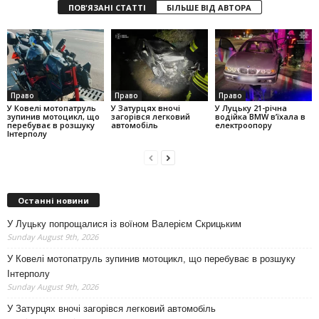
ПОВ'ЯЗАНІ СТАТТІ
БІЛЬШЕ ВІД АВТОРА
Право
Право
Право
У Ковелі мотопатруль
У Затурцях вночі
У Луцьку 21-річна
зупинив мотоцикл, що
загорівся легковий
водійка BMW в’їхала в
перебуває в розшуку
автомобіль
електроопору
Інтерполу
Останні новини
У Луцьку попрощалися із воїном Валерієм Скрицьким
Sunday August 9th, 2026
У Ковелі мотопатруль зупинив мотоцикл, що перебуває в розшуку
Інтерполу
Sunday August 9th, 2026
У Затурцях вночі загорівся легковий автомобіль