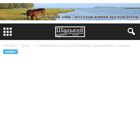
Головна
Право
У Нововолинську поліція встановила підозрюваного у крадіжці
ПРАВО