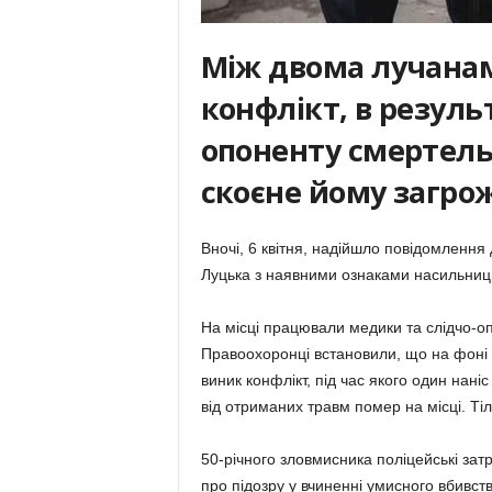
Між двома лучанам
конфлікт, в результ
опоненту смертель
скоєне йому загрож
Вночі, 6 квітня, надійшло повідомлення
Луцька з наявними ознаками насильниць
На місці працювали медики та слідчо-оп
Правоохоронці встановили, що на фоні
виник конфлікт, під час якого один нан
від отриманих травм помер на місці. Ті
50-річного зловмисника поліцейські зат
про підозру у вчиненні умисного вбивств