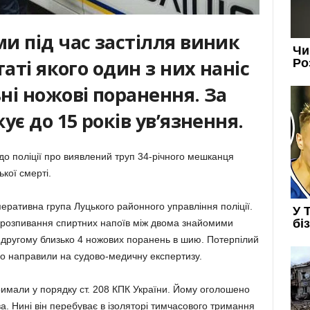
и під час застілля виник
аті якого один з них наніс
ні ножові поранення. За
ує до 15 років ув’язнення.
 до поліції про виявлений труп 34-річного мешканця
кої смерті.
еративна група Луцького районного управління поліції.
 розпивання спиртних напоїв між двома знайомими
іс другому близько 4 ножових поранень в шию. Потерпілий
ло направили на судово-медичну експертизу.
римали у порядку ст. 208 КПК України. Йому оголошено
а. Нині він перебуває в ізоляторі тимчасового тримання