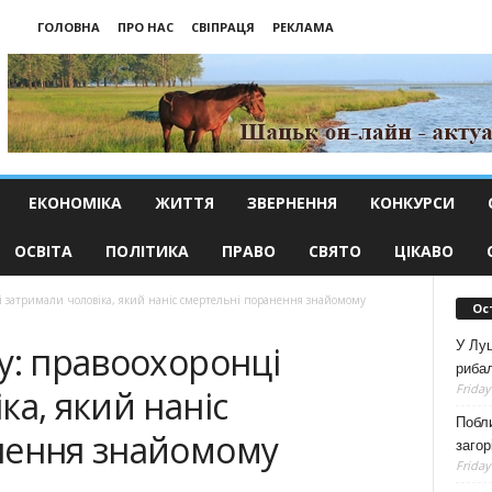
ГОЛОВНА
ПРО НАС
СВІПРАЦЯ
РЕКЛАМА
ЕКОНОМІКА
ЖИТТЯ
ЗВЕРНЕННЯ
КОНКУРСИ
ОСВІТА
ПОЛІТИКА
ПРАВО
СВЯТО
ЦІКАВО
ці затримали чоловіка, який наніс смертельні поранення знайомому
Ос
У Луц
у: правоохоронці
рибал
Friday
ка, який наніс
Побли
нення знайомому
загор
Friday