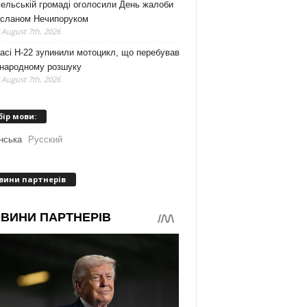
ельській громаді оголосили День жалоби
усланом Нечипоруком
 August 7th, 2026
асі Н-22 зупинили мотоцикл, що перебував
жнародному розшуку
 August 7th, 2026
бір мови:
нська
Русский
вини партнерів