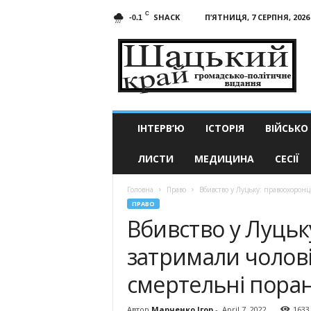
C
SHACK
П’ЯТНИЦЯ, 7 СЕРПНЯ, 2026
-0.1
Шацький
край
ІНТЕРВ’Ю
ІСТОРІЯ
ВІЙСЬКО
ЛИСТИ
МЕДИЦИНА
СЕСІЇ
Головна
Право
Вбивство у Луцьку: правоохорон
ПРАВО
Вбивство у Луцьк
затримали чолові
смертельні пора
Автор
Марченко Ігор
-
April 7, 2022
1633