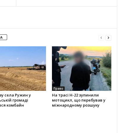
РА
Право
у села Ружин у
На трасі Н-22 зупинили
ській громаді
мотоцикл, що перебував у
вся комбайн
міжнародному розшуку