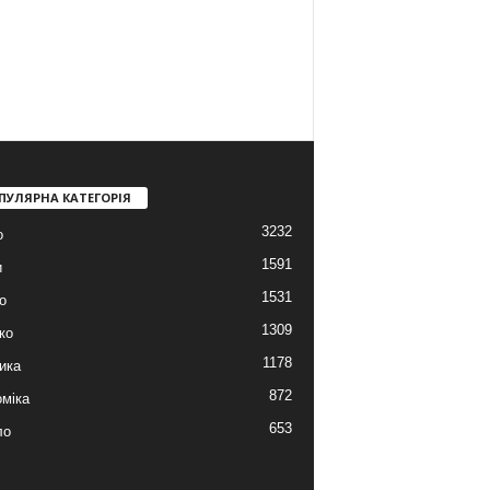
ПУЛЯРНА КАТЕГОРІЯ
3232
о
1591
и
1531
о
1309
ко
1178
ика
872
міка
653
ло