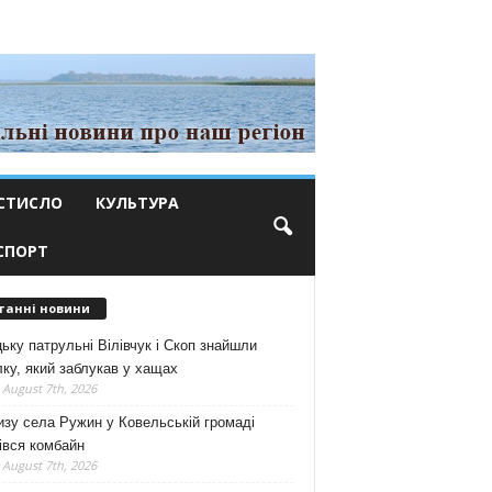
СТИСЛО
КУЛЬТУРА
СПОРТ
танні новини
ьку патрульні Вілівчук і Скоп знайшли
ку, який заблукав у хащах
 August 7th, 2026
зу села Ружин у Ковельській громаді
івся комбайн
 August 7th, 2026