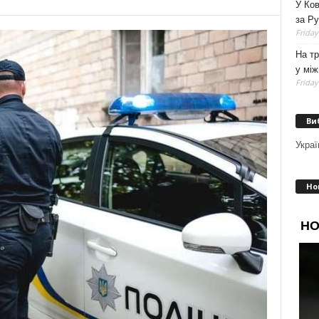
У Ков
за Р
Friday
На тр
у мі
Friday
Ви
Украї
Но