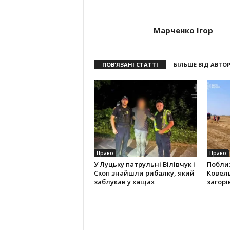
Марченко Ігор
ПОВ'ЯЗАНІ СТАТТІ
БІЛЬШЕ ВІД АВТО
Право
Право
У Луцьку патрульні Вілівчук і
Поблиз
Скоп знайшли рибалку, який
Ковель
заблукав у хащах
загорі