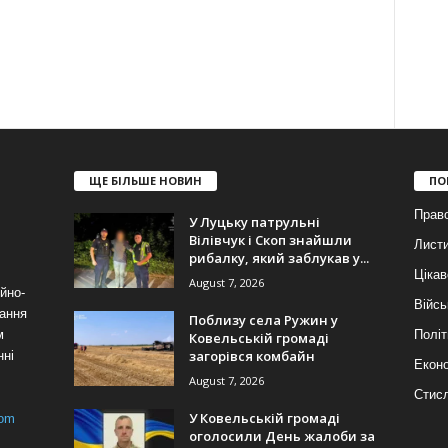
ЩЕ БІЛЬШЕ НОВИН
ПО
Прав
У Луцьку патрульні
Вілівчук і Скоп знайшли
Лист
рибалку, який заблукав у...
Цікав
August 7, 2026
йно-
Війсь
ання
Поблизу села Ружин у
м
Політ
Ковельській громаді
загорівся комбайн
нні
Еконо
August 7, 2026
Стис
У Ковельській громаді
com
оголосили День жалоби за