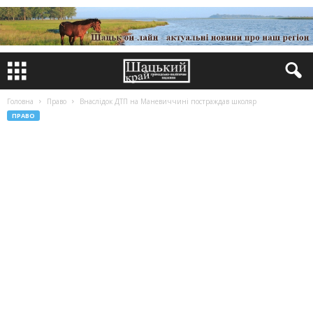
Головна
Право
Внаслідок ДТП на Маневиччині постраждав школяр
ПРАВО