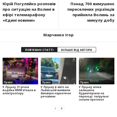
Юрій Погуляйко розповів
Понад 700 вимушено
про ситуацію на Волині в
переселених українців
ефірі телемарафону
прийняла Волинь за
«Єдині новини»
минулу добу
Марченко Ігор
ПОВ'ЯЗАНІ СТАТТІ
БІЛЬШЕ ВІД АВТОРА
Право
Право
Право
У Луцьку 21-річна
У Луцьку в авто на
У Луцьку жінка
водійка BMW в’їхала в
Львівській виявили
залишила
електроопору
ймовірні наркотичні
будматеріали на
речовини
переході: патрульні
склали протокол