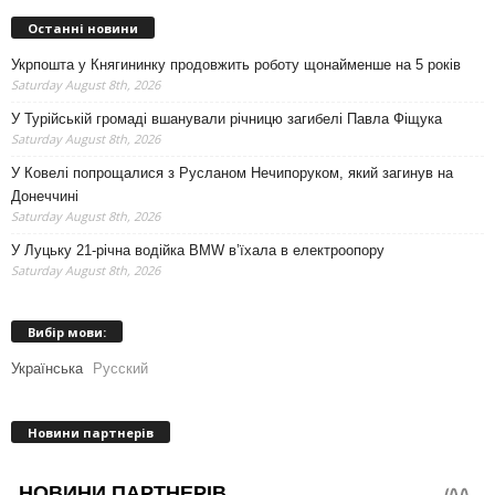
Останні новини
Укрпошта у Княгининку продовжить роботу щонайменше на 5 років
Saturday August 8th, 2026
У Турійській громаді вшанували річницю загибелі Павла Фіщука
Saturday August 8th, 2026
У Ковелі попрощалися з Русланом Нечипоруком, який загинув на
Донеччині
Saturday August 8th, 2026
У Луцьку 21-річна водійка BMW в’їхала в електроопору
Saturday August 8th, 2026
Вибір мови:
Українська
Русский
Новини партнерів