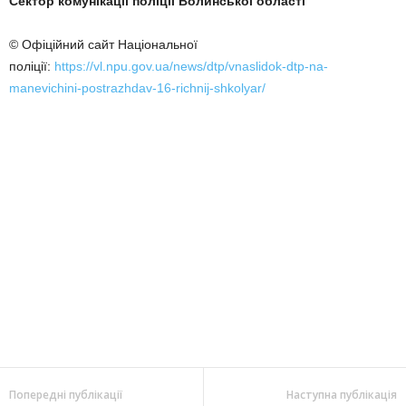
Сектор комунікації поліції Волинської області
© Офіційний сайт Національної
поліції:
https://vl.npu.gov.ua/news/dtp/vnaslidok-dtp-na-
manevichini-postrazhdav-16-richnij-shkolyar/
Попередні публікації
Наступна публікація