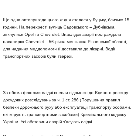
Ще одна автопригода цього ж дня сталася у Луцьку, близько 15
години. На перехресті вулиць Садовського – Дубнівська
зіткнулися Opel та Chevrolet. Внаслідок аварії постраждала
пасажирка Chevrolet – 56-річна мешканка Рівненської області,
для надання меддопомоги її доставили до лікарні. Водії
транспортних засобів були тверезі.
За обома фактами слідчі внесли відомості до Єдиного реєстру
досудових розслідувань за ч. 1 ст. 286 (Порушення правил
безпеки дорожнього руху або експлуатації транспорту особами,
які керують транспортними засобами) Кримінального кодексу
України. Усі обставини аварій з’ясують слідчі.