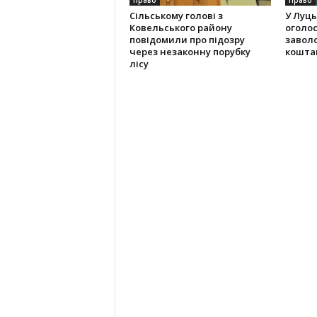
Право
Право
Сільському голові з
У Луць
Ковельського району
оголос
повідомили про підозру
завол
через незаконну порубку
кошта
лісу