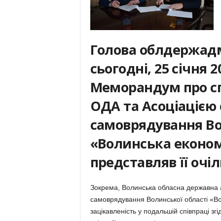
Голова облдержадм
сьогодні, 25 січня 
Меморандум про с
ОДА та Асоціацією 
самоврядування Во
«Волинська економі
представляв її очі
Зокрема, Волинська обласна державна ад
самоврядування Волинської області «Во
зацікавленість у подальшій співпраці з