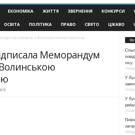
ЕКОНОМІКА
ЖИТТЯ
ЗВЕРНЕННЯ
КОНКУРСИ
ОСВІТА
ПОЛІТИКА
ПРАВО
СВЯТО
ЦІКАВО
андум про співпрацю із Волинською економічною лігою
Ос
Сільс
ідписала Меморандум
повід
з Волинською
лісу
Friday
ою
У Луц
заво
Friday
2013
У Луц
рибал
Friday
Побли
загор
Friday