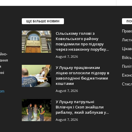
ЩЕ БІЛЬШЕ НОВИН
ПО
Прав
Сільському голові з
Ковельського району
Лист
повідомили про підозру
через незаконну порубку...
Цікав
йно-
August 7, 2026
Війсь
ання
м
Політ
У Луцьку працівникам
ліцею оголосили підозру в
нні
Еконо
заволодінні бюджетними
коштами
Стис
August 7, 2026
com
У Луцьку патрульні
Вілівчук і Скоп знайшли
рибалку, який заблукав у...
August 7, 2026