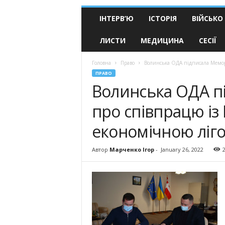
ІНТЕРВ’Ю
ІСТОРІЯ
ВІЙСЬКО
ЛИСТИ
МЕДИЦИНА
СЕСІЇ
Головна
Право
Волинська ОДА підписала Мемор
ПРАВО
Волинська ОДА п
про співпрацю і
економічною ліг
Автор
Марченко Ігор
-
January 26, 2022