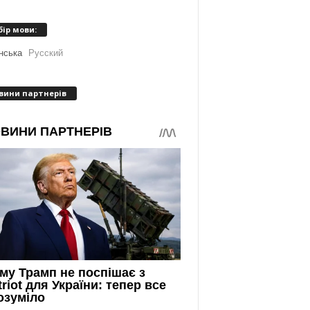
бір мови:
нська
Русский
вини партнерів