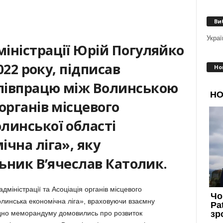
Ви
Украї
іністрації Юрій Погуляйко
2022 року, підписав
Но
півпрацю між Волинською
органів місцевого
линської області
чна ліга», яку
льник В’ячеслав Католик.
міністрації та Асоціація органів місцевого
линська економічна ліга», враховуючи взаємну
гідно меморандуму домовились про розвиток