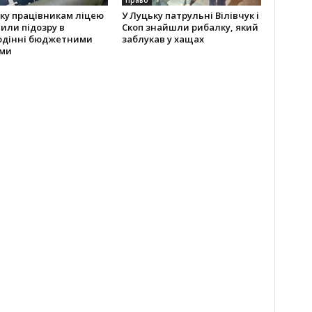
Право
ку працівникам ліцею
У Луцьку патрульні Вілівчук і
или підозру в
Скоп знайшли рибалку, який
одінні бюджетними
заблукав у хащах
ми