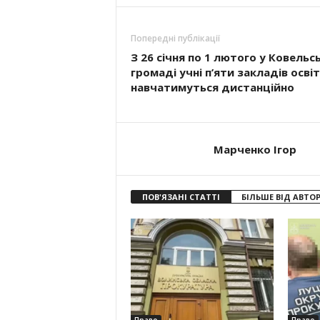
Попередні публікації
З 26 січня по 1 лютого у Ковельс
громаді учні п’яти закладів осві
навчатимуться дистанційно
Марченко Ігор
ПОВ'ЯЗАНІ СТАТТІ
БІЛЬШЕ ВІД АВТО