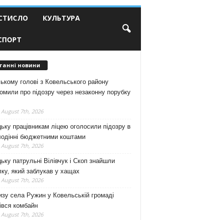
СТИСЛО
КУЛЬТУРА
СПОРТ
танні новини
ькому голові з Ковельського району
омили про підозру через незаконну порубку
 August 7th, 2026
ьку працівникам ліцею оголосили підозру в
лодінні бюджетними коштами
 August 7th, 2026
ьку патрульні Вілівчук і Скоп знайшли
ку, який заблукав у хащах
 August 7th, 2026
зу села Ружин у Ковельській громаді
івся комбайн
 August 7th, 2026