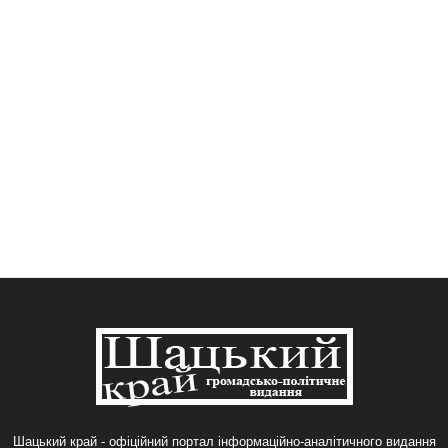
Шацький край - офіційний портал інформаційно-аналітичного видання