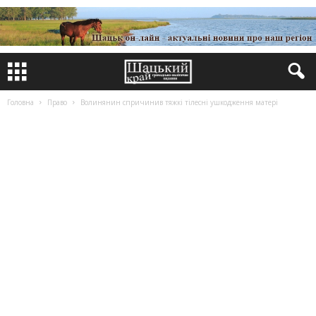
Головна
Право
Волинянин спричинив тяжкі тілесні ушкодження матері