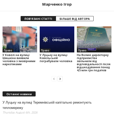
Марченко Ігор
ПОВ'ЯЗАНІ СТАТТІ
БІЛЬШЕ ВІД АВТОРА
Право
Право
Право
У Ковелі на вулиці
У Луцьку на вулиці
На Волині директорку
Шишкіна виявили
Ковельській
підприємства
чоловіка з імовірними
пограбували чоловіка
звільнили від
наркотиками
відповідальності після
відшкодування понад
4,5 млн грн податків
Останні новини
У Луцьку на вулиці Теремнівській капітально ремонтують
тепломережу
Thursday August 6th, 2026