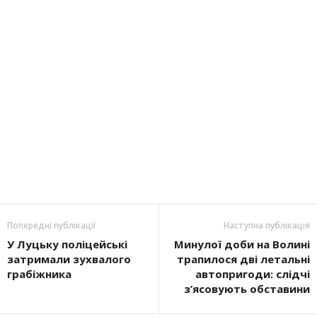
Попередні публікації
Наступна публікація
У Луцьку поліцейські
Минулої доби на Волині
затримали зухвалого
трапилося дві летальні
грабіжника
автопригоди: слідчі
з’ясовують обставини