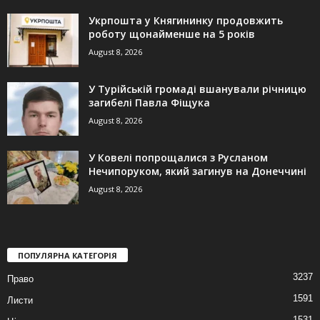
Укрпошта у Княгининку продовжить
роботу щонайменше на 5 років
August 8, 2026
У Турійській громаді вшанували річницю
загибелі Павла Фіщука
August 8, 2026
У Ковелі попрощалися з Русланом
Нечипоруком, який загинув на Донеччині
August 8, 2026
ПОПУЛЯРНА КАТЕГОРІЯ
3237
Право
1591
Листи
1531