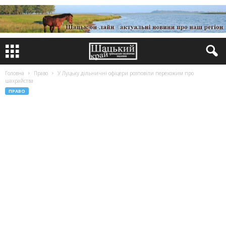
Головна
Право
У Луцьку дільничні офіцери розповіли перехожим про
шахрайства
ПРАВО