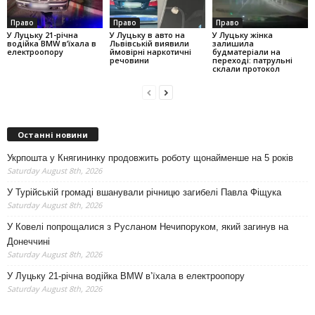
Право
Право
Право
У Луцьку 21-річна
У Луцьку в авто на
У Луцьку жінка
водійка BMW в’їхала в
Львівській виявили
залишила
електроопору
ймовірні наркотичні
будматеріали на
речовини
переході: патрульні
склали протокол
Останні новини
Укрпошта у Княгининку продовжить роботу щонайменше на 5 років
Saturday August 8th, 2026
У Турійській громаді вшанували річницю загибелі Павла Фіщука
Saturday August 8th, 2026
У Ковелі попрощалися з Русланом Нечипоруком, який загинув на
Донеччині
Saturday August 8th, 2026
У Луцьку 21-річна водійка BMW в’їхала в електроопору
Saturday August 8th, 2026