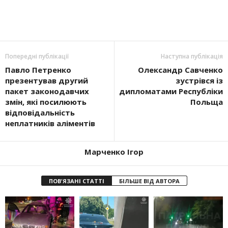
Попередні публікації
Наступна публікація
Павло Петренко
Олександр Савченко
презентував другий
зустрівся із
пакет законодавчих
дипломатами Республіки
змін, які посилюють
Польща
відповідальність
неплатників аліментів
Марченко Ігор
ПОВ'ЯЗАНІ СТАТТІ
БІЛЬШЕ ВІД АВТОРА