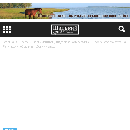
Головна
Право
Зловмисникові, підозрюваному у вчиненні умисного вбивства на
Ратнівщині обрали запобіжний захід
ПРАВО