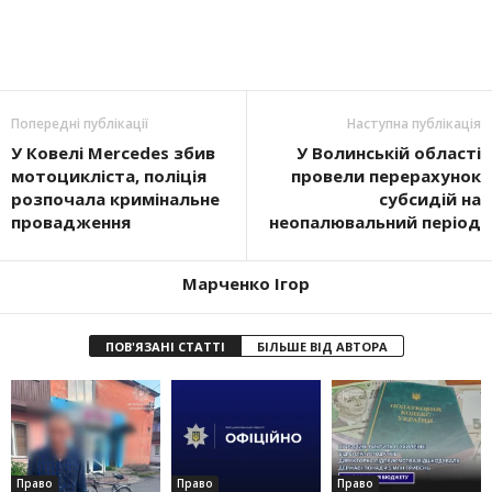
Попередні публікації
Наступна публікація
У Ковелі Mercedes збив
У Волинській області
мотоцикліста, поліція
провели перерахунок
розпочала кримінальне
субсидій на
провадження
неопалювальний період
Марченко Ігор
ПОВ'ЯЗАНІ СТАТТІ
БІЛЬШЕ ВІД АВТОРА
Право
Право
Право