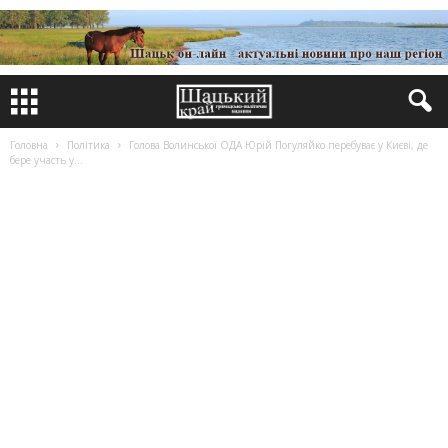
Головна
Політика
Голова Волинської ОДА Юрій Погуляйко перебуває у Києві, де
бере участь у...