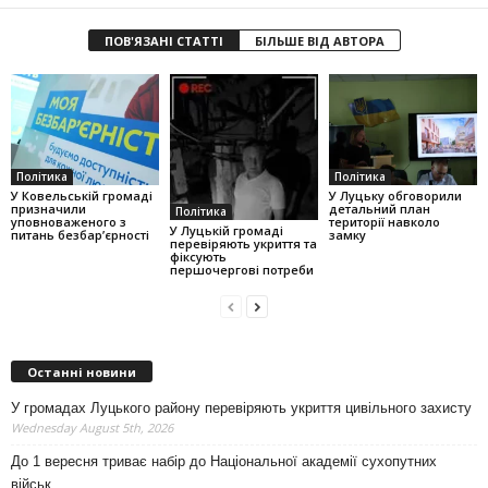
ПОВ'ЯЗАНІ СТАТТІ
БІЛЬШЕ ВІД АВТОРА
Політика
Політика
У Ковельській громаді
У Луцьку обговорили
призначили
детальний план
Політика
уповноваженого з
території навколо
У Луцькій громаді
питань безбар’єрності
замку
перевіряють укриття та
фіксують
першочергові потреби
Останні новини
У громадах Луцького району перевіряють укриття цивільного захисту
Wednesday August 5th, 2026
До 1 вересня триває набір до Національної академії сухопутних
військ