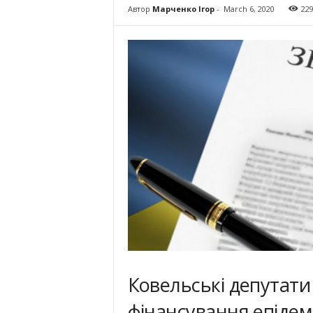
Автор
Марченко Ігор
-
March 6, 2020
22
Ковельські депутат
фінансування епідем