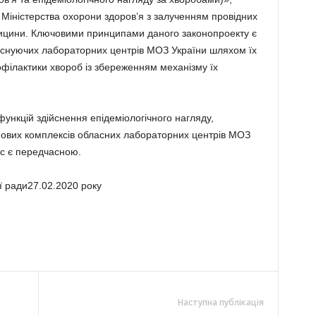
іністерства охорони здоров’я з залученням провідних
дицини. Ключовими принципами даного законопроекту є
 існуючих лабораторних центрів МОЗ України шляхом їх
філактики хвороб із збереженням механізму їх
нкцій здійснення епідеміологічного нагляду,
нових комплексів обласних лабораторних центрів МОЗ
ас є передчасною.
ої ради27.02.2020 року
Наступна публікація