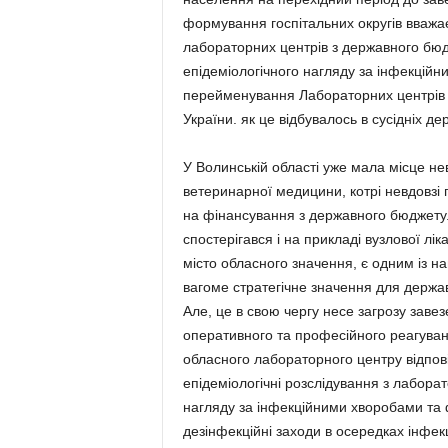
формування госпітальних округів вваж
лабораторних центрів з державного бюд
епідеміологічного нагляду за інфекцій
перейменування Лабораторних центрів 
України. як це відбувалось в сусідніх д
У Волинській області уже мала місце н
ветеринарної медицини, котрі невдовзі 
на фінансування з державного бюджету.
спостерігався і на прикладі вузлової лі
місто обласного значення, є одним із на
вагоме стратегічне значення для держав
Але, це в свою чергу несе загрозу зав
оперативного та професійного реагуван
обласного лабораторного центру відпов
епідеміологічні розслідування з лабор
нагляду за інфекційними хворобами та
дезінфекційні заходи в осередках інфек