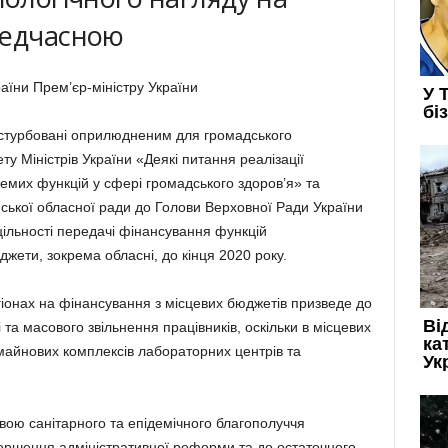
редчасною
аїни Прем’єр-міністру України
, стурбовані оприлюдненим для громадського
у Міністрів України «Деякі питання реалізації
ремих функцій у сфері громадського здоров’я» та
ської обласної ради до Голови Верховної Ради України
цільності передачі фінансування функцій
джети, зокрема обласні, до кінця 2020 року.
іонах на фінансування з місцевих бюджетів призведе до
 та масового звільнення працівників, оскільки в місцевих
майнових комплексів лабораторних центрів та
ою санітарного та епідемічного благополуччя
ершення адміністративної реформи та до остаточного