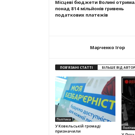
Місцеві бюджети Волині отрима
понад 814 мільйонів гривень
податкових платежів
Марченко Ігор
ПОВ'ЯЗАНІ СТАТТІ
БІЛЬШЕ ВІД АВТО
Політика
У Ковельській громаді
Політи
призначили
У Луць