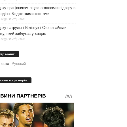
ьку працівникам ліцею оголосили підозру в
лодінні бюджетними коштами
 August 7th, 2026
ьку патрульні Вілівчук і Скоп знайшли
ку, який заблукав у хащах
 August 7th, 2026
бір мови:
нська
Русский
вини партнерів