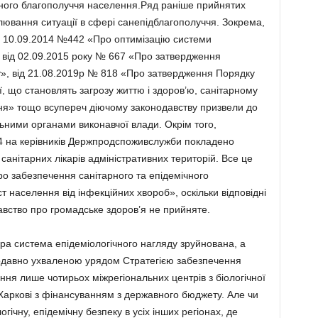
ічного благополуччя населення.Ряд раніше прийнятих
лювання ситуації в сфері санепідблагополуччя. Зокрема,
ід 10.09.2014 №442 «Про оптимізацію системи
, від 02.09.2015 року № 667 «Про затвердження
, від 21.08.2019р № 818 «Про затвердження Порядку
ї, що становлять загрозу життю і здоров’ю, санітарному
ня» тощо всупереч діючому законодавству призвели до
ними органами виконавчої влади. Окрім того,
4 на керівників Держпродспоживслужби покладено
анітарних лікарів адміністративних територій. Все це
о забезпечення санітарного та епідемічного
 населення від інфекційних хвороб», оскільки відповідні
давство про громадське здоров’я не прийняте.
ра система епідеміологічного нагляду зруйнована, а
одавно ухваленою урядом Стратегією забезпечення
ння лише чотирьох міжрегіональних центрів з біологічної
а Харкові з фінансуванням з державного бюджету. Але чи
гічну, епідемічну безпеку в усіх інших регіонах, де