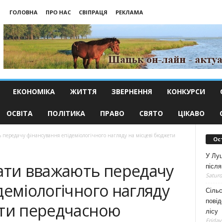
ГОЛОВНА
ПРО НАС
СВІПРАЦЯ
РЕКЛАМА
ЕКОНОМІКА
ЖИТТЯ
ЗВЕРНЕННЯ
КОНКУРСИ
ОСВІТА
ПОЛІТИКА
ПРАВО
СВЯТО
ЦІКАВО
ь передачу фінансування епідеміологічного нагляду на місцеві бюджети
Ос
У Луц
тати вважають передачу
після
Saturd
деміологічного нагляду
Сільс
повід
ети передчасною
лісу
Friday