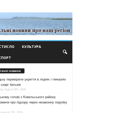
СТИСЛО
КУЛЬТУРА
СПОРТ
танні новини
ьку перевірили укриття в ліцеях і гімназіях
 скарг батьків
ay August 8th, 2026
ькому голові з Ковельського району
омили про підозру через незаконну порубку
 August 7th, 2026