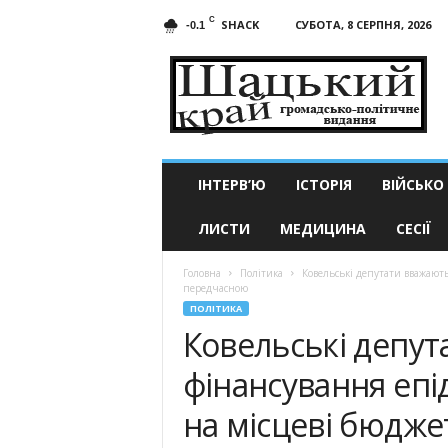
C
SHACK
СУБОТА, 8 СЕРПНЯ, 2026
-0.1
Шацький
край
ІНТЕРВ’Ю
ІСТОРІЯ
ВІЙСЬКО
ЛИСТИ
МЕДИЦИНА
СЕСІЇ
Головна
Політика
Ковельські депутати вважают
передчасною
ПОЛІТИКА
Ковельські депу
фінансування епі
на місцеві бюдж