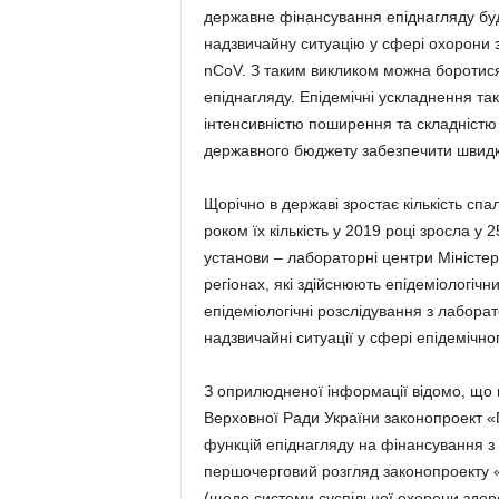
державне фінансування епіднагляду бу
надзвичайну ситуацію у сфері охорони 
nCoV. З таким викликом можна боротися
епіднагляду. Епідемічні ускладнення та
інтенсивністю поширення та складністю
державного бюджету забезпечити швидкі
Щорічно в державі зростає кількість спа
роком їх кількість у 2019 році зросла у 
установи – лабораторні центри Міністе
регіонах, які здійснюють епідеміологіч
епідеміологічні розслідування з лабор
надзвичайні ситуації у сфері епідемічн
З оприлюдненої інформації відомо, що г
Верховної Ради України законопроект 
функцій епіднагляду на фінансування з 
першочерговий розгляд законопроекту «
(щодо системи суспільної охорони здоро