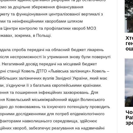
аємо за доцільне збереження фінансування
жету та функціонування централізованої вертикалі з
ними та неінфекційними хворобами шляхом
в Центри контролю та профілактики хвороб МОЗ
ержавах, зокрема, в Польщі.
евдала спроба передачі на обласний бюджет лікарень
після неспроможності їх утримання знову були повернуті
 Негативний досвід передачі на місцевий бюджет
карні станції Ковель ДТГО «Львівська залізниця».Ковель –
йбільших залізничних вузлів Західної України, який має
и, з’єднуючи її з багатьма європейськими країнами.
езення та поширення інфекційних захворювань. Для
ня Ковельський міськміжрайонний відділ Волинського
ідно до повноважень та існуючого потенціалу проводить
аторними дослідженнями для потреб епідеміологічного
 факторами навколишнього середовища, здійснює
ційних хвороб, забезпечує реагування на надзвичайні