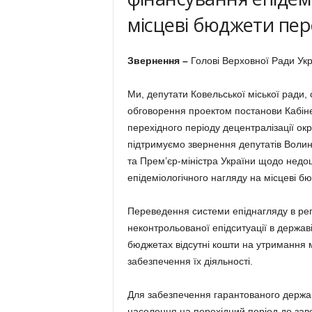
місцеві бюджети пе
Звернення –
Голові Верховної Ради Укр
Ми, депутати Ковельської міської ради
обговорення проектом постанови Кабінет
перехідного періоду децентралізації ок
підтримуємо звернення депутатів Волин
та Прем’єр-міністра України щодо недо
епідеміологічного нагляду на місцеві бю
Переведення системи епіднагляду в рег
неконтрольованої епідситуації в державі
бюджетах відсутні кошти на утримання 
забезпечення їх діяльності.
Для забезпечення гарантованого держав
населення на перехідний період до зав