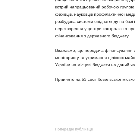
котрий напрацьований робочою групою М
фахівців, науковців профілактичної ме
розбудова системи епіднагляду на базі
перетворення у центри контролю та про
фінансування з державного бюджету.
Вважаємо, що передача фінансування фу
моніторингу та утримання цілісних май
України на місцеві бюджети на даний ч
Прийнято на 63 сесії Ковельської міськ
Попередні публікації