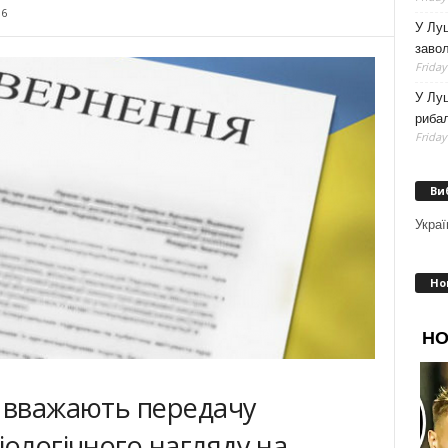
96
У Луц
заво
Friday
У Луц
рибал
Friday
Ви
Украї
Но
и вважають передачу
іологічного нагляду на