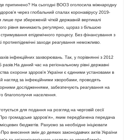
де припинено? На сьогодні ВООЗ оголосила міжнародну
здоров’я через глобальний спалах коронавірусу 2019-
 лише при збереженій чіткій державній вертикалі
кого рівня виникають регулярно, щораз з більшою
 стримування епідемічного процесу. Без фінансування з
 протиепідемічні заходи реагування неможливо.
лахів інфекційних захворювань. Так, у порівнянні з 2012
25 разів.На даний час на регіональному рівні державні
рства охорони здоров’я України є єдиними установами в
ний нагляд за інфекційними хворобами, проводять
аторними дослідженнями, забезпечують реагування на
ого благополуччя населення.
отується для подання на розгляд на черговій сесії
«Про громадське здоров’я», яким передбачена передача
місцевих бюджетів. Рахуємо за необхідне ініціювати
Про внесення змін до деяких законодавчих актів України
в’я та епідеміологічного нагляду за хворобами)»,