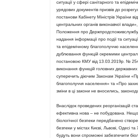
ситуації у сфері санітарного та епідем
урядових документів призвів до розрегу
постанови Кабінету Міністрів України в
центральних органів виконавчої влади»
Положення про Держпродспоживслужбу»
надання інформації про події та ситуаці
та епідемічному благополуччю населен
дублювання функцій окремими централь
постановою КМУ від 13.03.2019р. № 25
виконання функцій головних державних с
суперечить діючим Законам України «Пр
благополуччя населення» та «Про захист
зміни в ці закони не вносились, законо
Внаслідок проведених реорганізацій ста
ефективна нова – не побудована. Нещ
біологічної безпеки передбачено створе
безпеки у містах Києві, Львові, Одесі т
будуть вони спроможні забезпечити біоло