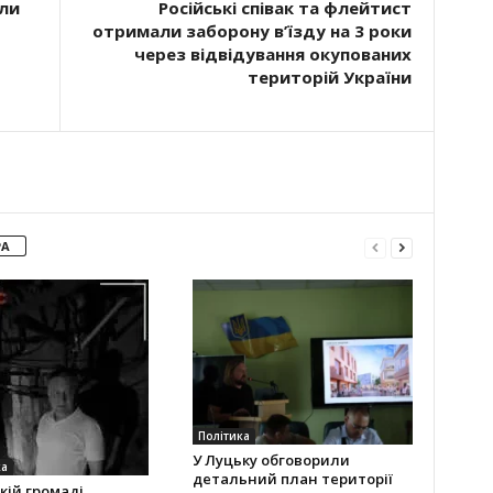
ли
Російські співак та флейтист
отримали заборону в’їзду на 3 роки
через відвідування окупованих
територій України
РА
Політика
У Луцьку обговорили
ка
детальний план території
кій громаді