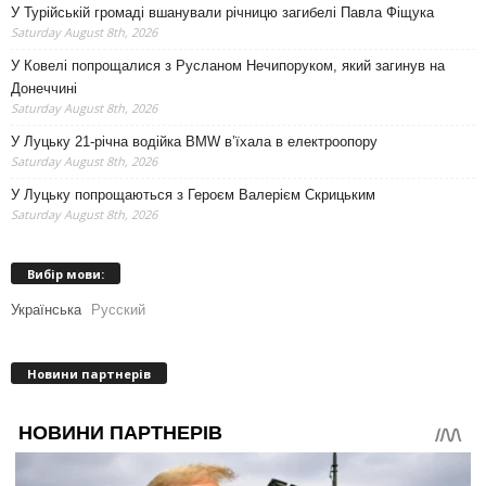
У Турійській громаді вшанували річницю загибелі Павла Фіщука
Saturday August 8th, 2026
У Ковелі попрощалися з Русланом Нечипоруком, який загинув на
Донеччині
Saturday August 8th, 2026
У Луцьку 21-річна водійка BMW в’їхала в електроопору
Saturday August 8th, 2026
У Луцьку попрощаються з Героєм Валерієм Скрицьким
Saturday August 8th, 2026
Вибір мови:
Українська
Русский
Новини партнерів