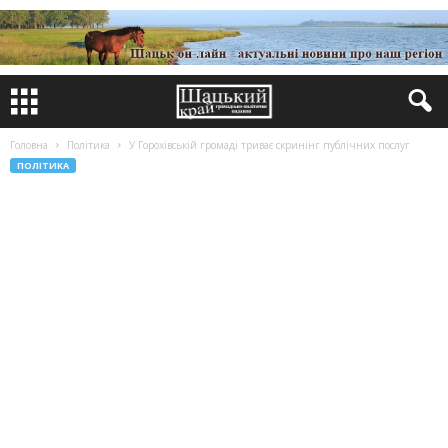
Головна
Політика
У Горохівській громаді триває скринінг публічних послуг
ПОЛІТИКА