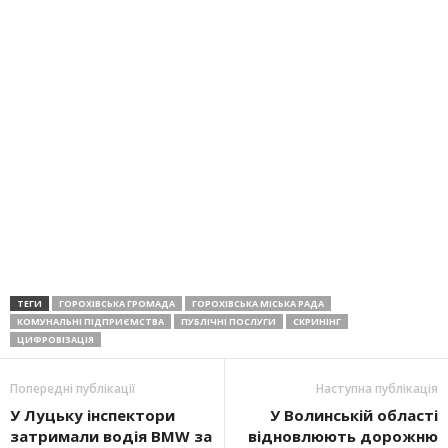
ТЕГИ
ГОРОХІВСЬКА ГРОМАДА
ГОРОХІВСЬКА МІСЬКА РАДА
КОМУНАЛЬНІ ПІДПРИЄМСТВА
ПУБЛІЧНІ ПОСЛУГИ
СКРИНІНГ
ЦИФРОВІЗАЦІЯ
Попередні публікації
Наступна публікація
У Луцьку інспектори
У Волинській області
затримали водія BMW за
відновлюють дорожню