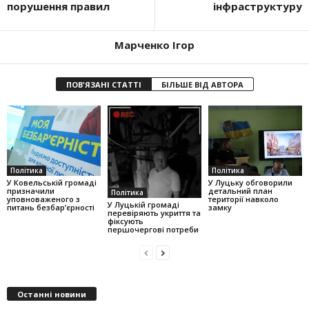
порушення правил
інфраструктуру
Марченко Ігор
ПОВ'ЯЗАНІ СТАТТІ
БІЛЬШЕ ВІД АВТОРА
Політика
Політика
У Ковельській громаді
У Луцьку обговорили
призначили
детальний план
Політика
уповноваженого з
території навколо
У Луцькій громаді
питань безбар’єрності
замку
перевіряють укриття та
фіксують
першочергові потреби
Останні новини