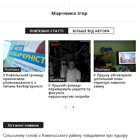
Марченко Ігор
ПОВ'ЯЗАНІ СТАТТІ
БІЛЬШЕ ВІД АВТОРА
Політика
Політика
У Ковельській громаді
У Луцьку обговорили
призначили
детальний план
Політика
уповноваженого з
території навколо
У Луцькій громаді
питань безбар’єрності
замку
перевіряють укриття та
фіксують
першочергові потреби
Останні новини
Сільському голові з Ковельського району повідомили про підозру