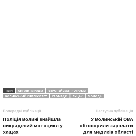
ТЕГИ
ЄВРОІНТЕГРАЦІЯ
ЄВРОПЕЙСЬКІ ПРОГРАМИ
ВОЛИНСЬКИЙ УНІВЕРСИТЕТ
ГРОМАДИ
ЛУЦЬК
МОЛОДЬ
Попередні публікації
Наступна публікація
Поліція Волині знайшла
У Волинській ОВА
викрадений мотоцикл у
обговорили зарплати
хащах
для медиків області