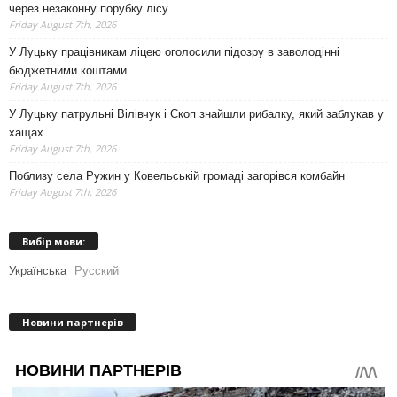
через незаконну порубку лісу
Friday August 7th, 2026
У Луцьку працівникам ліцею оголосили підозру в заволодінні
бюджетними коштами
Friday August 7th, 2026
У Луцьку патрульні Вілівчук і Скоп знайшли рибалку, який заблукав у
хащах
Friday August 7th, 2026
Поблизу села Ружин у Ковельській громаді загорівся комбайн
Friday August 7th, 2026
Вибір мови:
Українська
Русский
Новини партнерів