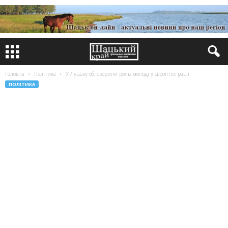
Головна
Політика
У Луцьку обговорили роль молоді у євроінтеграції
ПОЛІТИКА