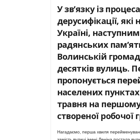
У зв’язку із процес
дерусифікації, які 
Україні, наступни
радянських пам’ят
Волинській громаді
десятків вулиць. Пе
пропонується перей
населених пунктах
травня на першому
створеної робочої г
Нагадаємо, перша хвиля перейменування
замість вулиці імені Леніна постала вул