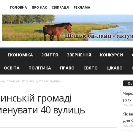
ГОЛОВНА
ПРО НАС
СВІПРАЦЯ
РЕКЛАМА
ЕКОНОМІКА
ЖИТТЯ
ЗВЕРНЕННЯ
КОНКУРСИ
ОСВІТА
ПОЛІТИКА
ПРАВО
СВЯТО
ЦІКАВО
маді планують перейменувати 40 вулиць
Ос
Чере
инській громаді
руху 
Thursd
енувати 40 вулиць
Як ве
для б
Thursd