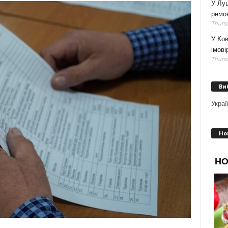
У Луц
ремо
Thursd
У Ков
імові
Thursd
Ви
Украї
Но