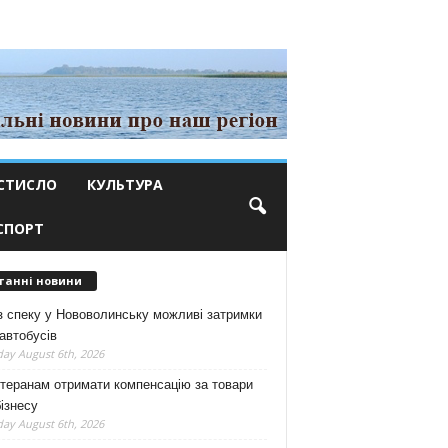
СТИСЛО
КУЛЬТУРА
СПОРТ
танні новини
з спеку у Нововолинську можливі затримки
автобусів
ay August 6th, 2026
теранам отримати компенсацію за товари
ізнесу
ay August 6th, 2026