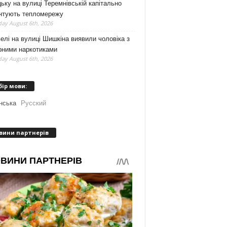
ьку на вулиці Теремнівській капітально
нтують тепломережу
ay August 6th, 2026
елі на вулиці Шишкіна виявили чоловіка з
рними наркотиками
ay August 6th, 2026
бір мови:
нська
Русский
вини партнерів