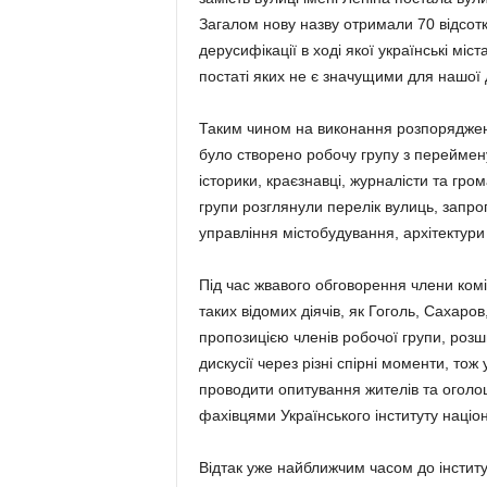
Загалом нову назву отримали 70 відсоткі
дерусифікації в ході якої українські міс
постаті яких не є значущими для нашої
Таким чином на виконання розпорядженн
було створено робочу групу з переймену
історики, краєзнавці, журналісти та гро
групи розглянули перелік вулиць, запр
управління містобудування, архітектури
Під час жвавого обговорення члени коміс
таких відомих діячів, як Гоголь, Сахаров
пропозицією членів робочої групи, розш
дискусії через різні спірні моменти, то
проводити опитування жителів та оголо
фахівцями Українського інституту націон
Відтак уже найближчим часом до інститу