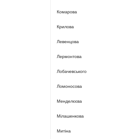
Комарова
Крилова
Левенцова
Лермонтова
Лобачевського
Ломоносова
Менделєєва
Мілашенкова
Митіна