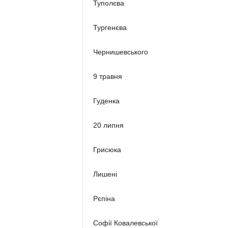
Туполєва
Тургенєва
Чернишевського
9 травня
Гуденка
20 липня
Грисюка
Лишені
Рєпіна
Софії Ковалевської