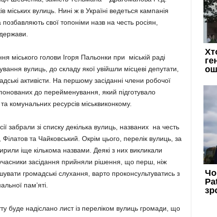
в міських вулиць. Нині ж в Україні ведеться кампанія
та позбавляють свої топоніми назв на честь росіян,
 держави.
я міського голови Ігоря Пальонки при міській раді
вання вулиць, до складу якої увійшли місцеві депутати,
мадські активісти. На першому засіданні члени робочої
опонованих до перейменування, який підготувало
 та комунальних ресурсів міськвиконкому.
ії забрали зі списку декілька вулиць, названих на честь
, Філатов та Чайковський. Окрім цього, перелік вулиць, за
ирили іще кількома назвами. Деякі з них викликали
ж учасники засідання прийняли рішення, що перш, ніж
шувати громадські слухання, варто проконсультуватись з
альної пам’яті.
ту буде надіслано лист із переліком вулиць громади, що