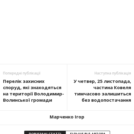
Попередні публікації
Наступна публікація
Перелік захисних
У четвер, 25 листопада,
споруд, які знаходяться
частина Ковеля
на території Володимир-
тимчасово залишиться
Волинської громади
без водопостачання
Марченко Ігор
ПОВ'ЯЗАНІ СТАТТІ
БІЛЬШЕ ВІД АВТОРА