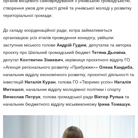
органів місцевого самоврядування з учнівською громадськістю,
створення умов для участі дітей та учнівської молоді у розвитку
територіальної громади.
До складу координаційної ради, котра займатиметься
організацією усіх етапів проведення конкурсу, увійшли:
заступник міського голови
Андрій Гудим
, депутатка та авторка
проєкту про Шкільний громадський бюджет
Тетяна Дьоміна
,
депутат
Костянтин Зінкевич
, керівниця проєктного відділу ГО
«Агенція регіонального розвитку «Прибужжя»»
Олена Кандиба
,
начальник відділу економічного розвитку, проєктної діяльності та
інвестицій
Наталія Куран
, голова ГО «Творимо успіх»
Наталія
Митошоп
, начальник відділу молодіжної політики і спорту
Вячеслав Петрук
, голова громадської ради
Віктор Рупша
та
начальник бюджетного відділу міськвиконкому
Ірина Томашук.