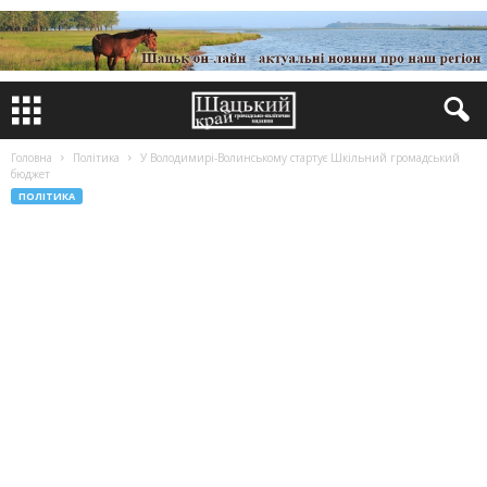
Головна
Політика
У Володимирі-Волинському стартує Шкільний громадський
бюджет
ПОЛІТИКА