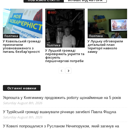
Політика
Політика
У Ковельській громаді
У Луцьку обговорили
призначили
детальний план
Політика
уповноваженого з
території навколо
У Луцькій громаді
питань безбар’єрності
замку
перевіряють укриття та
фіксують
першочергові потреби
Останні новини
Укрпошта у Княгининку продовжить роботу щонайменше на 5 років
Saturday August 8th, 2026
У Турійській громаді вшанували річницю загибелі Павла Фіщука
Saturday August 8th, 2026
У Ковелі попрощалися з Русланом Нечипоруком, який загинув на