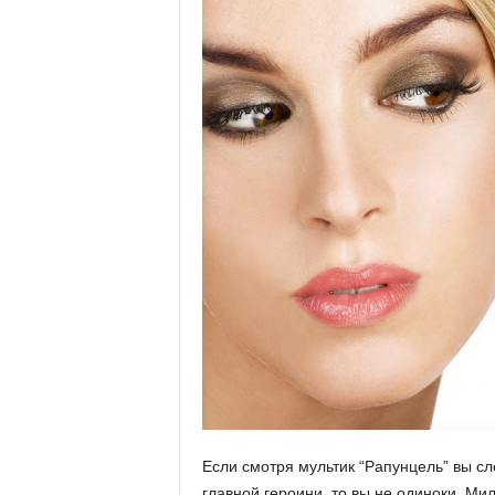
Если смотря мультик “Рапунцель” вы с
главной героини, то вы не одиноки. Ми