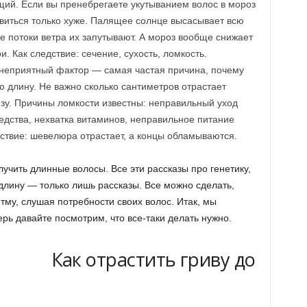
щий. Если вы пренебрегаете укутыванием волос в мороз
овиться только хуже. Палящее солнце высасывает всю
е потоки ветра их запутывают. А мороз вообще снижает
. Как следствие: сечение, сухость, ломкость.
неприятный фактор — самая частая причина, почему
 длину. Не важно сколько сантиметров отрастает
низу. Причины ломкости известны: неправильный уход
редства, нехватка витаминов, неправильное питание
дствие: шевелюра отрастает, а концы обламываются.
учить длинные волосы. Все эти рассказы про генетику,
длину — только лишь рассказы. Все можно сделать,
тму, слушая потребности своих волос. Итак, мы
ерь давайте посмотрим, что все-таки делать нужно.
Как отрастить гриву до