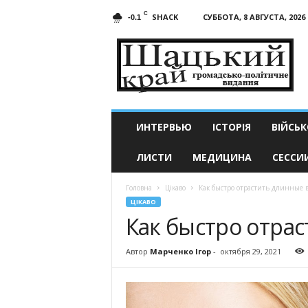
C
SHACK
СУББОТА, 8 АВГУСТА, 2026
-0.1
Шацкий
край
ИНТЕРВЬЮ
ІСТОРІЯ
ВІЙСЬК
ЛИСТИ
МЕДИЦИНА
СЕССИ
Головна
Цікаво
Как быстро отрастить длинные 
ЦІКАВО
Как быстро отра
Автор
Марченко Ігор
-
октября 29, 2021