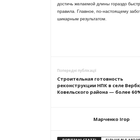
достичь желаемой длины гораздо быстр
правила. Главное, по-настоящему забот
шикарным результатом.
Попередні публікації
Строительная готовность
реконструкции НПК в селе Вербк
Ковельского района — более 60
Марченко Ігор
ПОВ'ЯЗАНІ СТАТТІ
БІЛЬШЕ ВІД АВТО