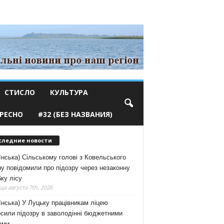
СТИСЛО
КУЛЬТУРА
РЕСНО
#32 (БЕЗ НАЗВАНИЯ)
следние новости
їнська) Сільському голові з Ковельського
у повідомили про підозру через незаконну
ку лісу
а августа 7th, 2026
їнська) У Луцьку працівникам ліцею
сили підозру в заволодінні бюджетними
ами