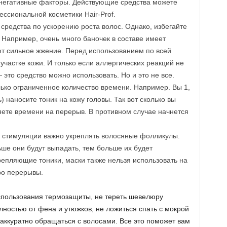
 негативные факторы. Действующие средства можете
ссиональной косметики Hair-Prof.
средства по ускорению роста волос. Однако, избегайте
. Например, очень много баночек в составе имеет
т сильное жжение. Перед использованием по всей
участке кожи. И только если аллергических реакций не
 это средство можно использовать. Но и это не все.
ько ограниченное количество времени. Например. Вы 1,
 наносите тоник на кожу головы. Так вот сколько вы
яете времени на перерыв. В противном случае начнется
стимуляции важно укреплять волосяные фолликулы.
ше они будут выпадать, тем больше их будет
крепляющие тоники, маски также нельзя использовать на
ро перерывы.
использования термозащиты, не тереть шевелюру
лностью от фена и утюжков, не ложиться спать с мокрой
 аккуратно обращаться с волосами. Все это поможет вам