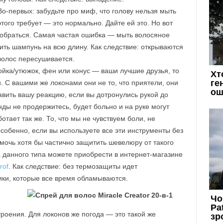
о-первых: забудьте про миф, что голову нельзя мыть
ого требует — это нормально. Дайте ей это. Но вот
обраться. Самая частая ошибка — мыть волосяное
сить шампунь на всю длину. Как следствие: открываются
волос пересушивается.
йка/утюжок, фен или конус — ваши лучшие друзья, то
и. С вашими же локонами они не то, что приятели, они
вить вашу реакцию, если вы дотронулись рукой до
нды не продержитесь, будет больно и на руке могут
тает так же. То, что мы не чувствуем боли, не
Особенно, если вы используете все эти инструменты без
очь хотя бы частично защитить шевелюру от такого
 данного типа можете приобрести в интернет-магазине
rof
. Как следствие: без термозащиты идет
ки, которые все время обламываются.
роения. Для локонов же погода — это такой же