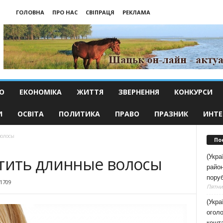
ГОЛОВНА
ПРО НАС
СВІПРАЦЯ
РЕКЛАМА
О
ЕКОНОМІКА
ЖИТТЯ
ЗВЕРНЕННЯ
КОНКУРСИ
И
ОСВІТА
ПОЛИТИКА
ПРАВО
ПРАЗНИК
ИНТЕ
волосы
По
(Укра
стить длинные волосы
район
поруб
1709
Пятниц
(Укра
оголо
кошт