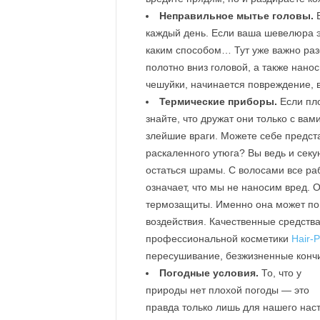
Неправильное мытье головы.
В
каждый день. Если ваша шевелюра эт
каким способом… Тут уже важно раз
полотно вниз головой, а также нано
чешуйки, начинается повреждение, 
Термические приборы.
Если пло
знайте, что дружат они только с вам
злейшие враги. Можете себе предста
раскаленного утюга? Вы ведь и секу
остаться шрамы. С волосами все рабо
означает, что мы не наносим вред. 
термозащиты. Именно она может пом
воздействия. Качественные средства
профессиональной косметики
Hair-P
пересушивание, безжизненные кончи
Погодные условия.
То, что у
природы нет плохой погоды — это
правда только лишь для нашего наст