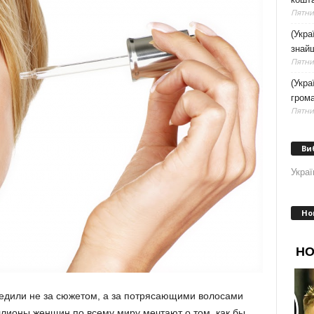
Пятниц
(Укра
знайш
Пятниц
(Укра
грома
Пятниц
Ви
Украї
Но
ледили не за сюжетом, а за потрясающими волосами
ллионы женщин по всему миру мечтают о том, как бы