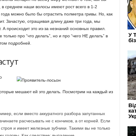
 в среднем наши волосы имеют рост всего в 1-2
3 года можно было бы отрастить полметра гривы. Но, как
дит. Зачастую, отращивая длину даже три года, мы
. А происходит это из-за незнаний основных правил.
только про “что делать”, но и про “чего НЕ делать” в
этом подробней.
астут
о
которые мешают ей это делать. Посмотрим на каждый из
имер, если вместо аккуратного разбора запутанных
чинаете расчесывать не с кончиков, а от корней. Если
строя и имеет железные зубчики. Такими вы не только
жу головы. Как следствие: выпадение.