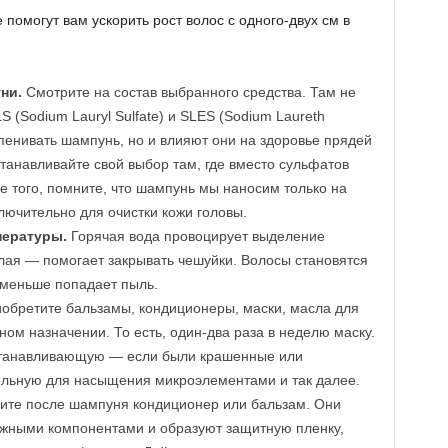
 помогут вам ускорить рост волос с одного-двух см в
ни.
Смотрите на состав выбранного средства. Там не
S (Sodium Lauryl Sulfate) и SLES (Sodium Laureth
спенивать шампунь, но и влияют они на здоровье прядей
танавливайте свой выбор там, где вместо сульфатов
е того, помните, что шампунь мы наносим только на
ключительно для очистки кожи головы.
пературы.
Горячая вода провоцирует выделение
плая — помогает закрывать чешуйки. Волосы становятся
 меньше попадает пыль.
обретите бальзамы, кондиционеры, маски, масла для
ном назначении. То есть, один-два раза в неделю маску.
станавливающую — если были крашенные или
ельную для насыщения микроэлементами и так далее.
сите после шампуня кондиционер или бальзам. Они
ужными компонентами и образуют защитную пленку,