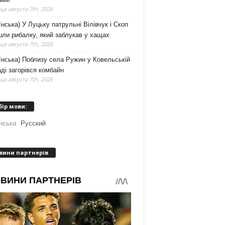
а августа 7th, 2026
їнська) У Луцьку патрульні Вілівчук і Скоп
ли рибалку, який заблукав у хащах
а августа 7th, 2026
їнська) Поблизу села Ружин у Ковельській
ді загорівся комбайн
а августа 7th, 2026
бір мови:
нська
Русский
вини партнерів