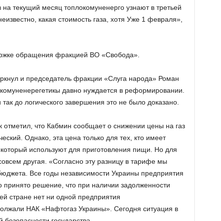
з на текущий месяц топлокомуненерго узнают в третьей
неизвестно, какая стоимость газа, хотя Уже 1 февраля»,
ержке обращения фракцией ВО «Свобода».
ркнул и председатель фракции «Слуга народа» Роман
окомуненерегетикы давно нуждается в реформировании.
так до логического завершения это не было доказано.
 отметил, что Кабмин сообщает о снижении цены на газ
ческий. Однако, эта цена только для тех, кто имеет
 который используют для приготовления пищи. Но для
овсем другая. «Согласно эту разницу в тарифе мы
бюджета. Все годы независимости Украины предприятия
 принято решение, что при наличии задолженности
ей стране нет ни одной предприятия
должали НАК «Нафтогаз Украины». Сегодня ситуация в
 безопасности государства.