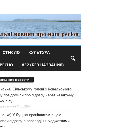
СТИСЛО
КУЛЬТУРА
РЕСНО
#32 (БЕЗ НАЗВАНИЯ)
следние новости
їнська) Сільському голові з Ковельського
у повідомили про підозру через незаконну
ку лісу
а августа 7th, 2026
їнська) У Луцьку працівникам ліцею
сили підозру в заволодінні бюджетними
ами