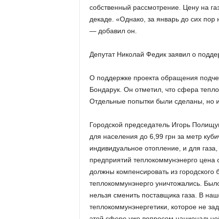
собственный рассмотрение. Цену на га
декаде. «Однако, за январь до сих пор 
— добавил он.
Депутат Николай Федик заявил о подд
О поддержке проекта обращения подче
Бондарук. Он отметил, что сфера тепл
Отдельные попытки были сделаны, но и 
Городской председатель Игорь Полищук
для населения до 6,99 грн за метр куби
индивидуальное отопление, и для газа,
предприятий теплокоммунэнерго цена с
должны компенсировать из городского 
теплокоммунэнерго уничтожались. Было
нельзя сменить поставщика газа. В наш
теплокоммунэнергетики, которое не за
этой сфере уже вопросом национальной