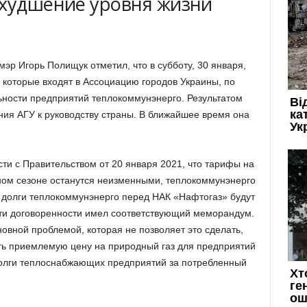
ухудшение уровня жизни
р Игорь Полищук отметил, что в субботу, 30 января,
 которые входят в Ассоциацию городов Украины, по
льности предприятий теплокоммунэнерго. Результатом
ения АГУ к руководству страны. В ближайшее время она
ти с Правительством от 20 января 2021, что тарифы на
ьном сезоне останутся неизменными, теплокоммунэнерго
, долги теплокоммунэнерго перед НАК «Нафтогаз» будут
эти договоренности имел соответствующий меморандум.
новной проблемой, которая не позволяет это сделать,
ить приемлемую цену на природный газ для предприятий
долги теплоснабжающих предприятий за потребленный