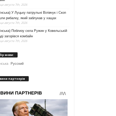
а августа 7th, 2026
їнська) У Луцьку патрульні Вілівчук і Скоп
ли рибалку, який заблукав у хащах
а августа 7th, 2026
їнська) Поблизу села Ружин у Ковельській
ді загорівся комбайн
а августа 7th, 2026
бір мови:
нська
Русский
вини партнерів