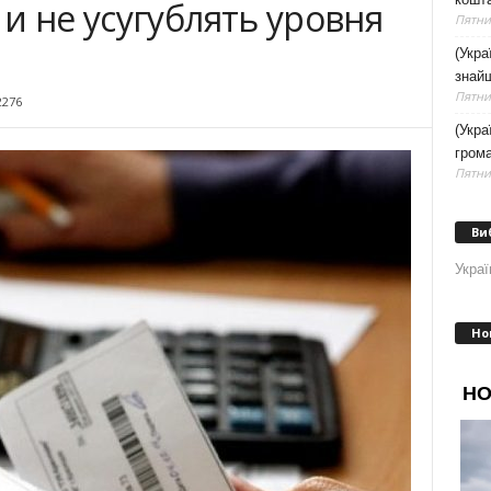
и не усугублять уровня
Пятниц
(Укра
знайш
Пятниц
2276
(Укра
грома
Пятниц
Ви
Украї
Но