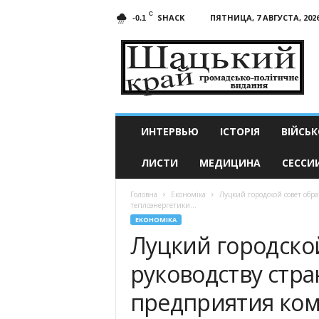
C
SHACK
ПЯТНИЦА, 7 АВГУСТА, 202
-0.1
Шацкий
край
ИНТЕРВЬЮ
ІСТОРІЯ
ВІЙСЬК
ЛИСТИ
МЕДИЦИНА
СЕССИ
Головна
Економіка
Луцкий городской совет обр
теплоэнергетики...
ЕКОНОМІКА
Луцкий городской
руководству стр
предприятия ко