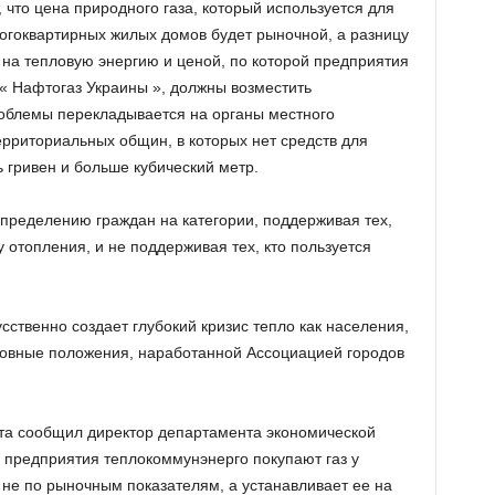
что цена природного газа, который используется для
огоквартирных жилых домов будет рыночной, а разницу
 на тепловую энергию и ценой, по которой предприятия
« Нафтогаз Украины », должны возместить
блемы перекладывается на органы местного
ерриториальных общин, в которых нет средств для
ь гривен и больше кубический метр.
спределению граждан на категории, поддерживая тех,
 отопления, и не поддерживая тех, кто пользуется
ственно создает глубокий кризис тепло как населения,
новные положения, наработанной Ассоциацией городов
ета сообщил директор департамента экономической
о предприятия теплокоммунэнерго покупают газ у
не по рыночным показателям, а устанавливает ее на