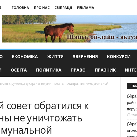
6
ГОЛОВНА
ПРО НАС
СВІПРАЦЯ
РЕКЛАМА
О
ЕКОНОМІКА
ЖИТТЯ
ЗВЕРНЕННЯ
КОНКУРСИ
И
ОСВІТА
ПОЛИТИКА
ПРАВО
ПРАЗНИК
ИНТЕ
атился к руководству страны не уничтожать предприятия коммунальной
По
(Укра
 совет обратился к
район
поруб
аны не уничтожать
Пятниц
(Укра
ммунальной
оголо
кошт