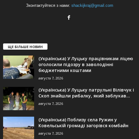
Зконтактуйтеся з нами:
shackijkraj@gmail.com
ЩЕ БІЛЬШЕ НОВИН
(Українська) У Луцьку працівникам ліцею
оголосили підозру в заволодінні
бюджетними коштами
августа 7, 2026
(Українська) У Луцьку патрульні Вілівчук і
Скоп знайшли рибалку, який заблукав...
августа 7, 2026
(Українська) Поблизу села Ружин у
Ковельській громаді загорівся комбайн
августа 7, 2026