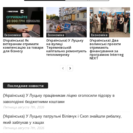
Економіка
Економіка
Економіка
(Українська) Як
(Українська) У Луцьку
(Українська) Два
ветеранам отримати
на вулиці
волинські проєкти
компенсацію за товари
Теремнівській
отримають
для бізнесу
капітально ремонтують
фінансування за
тепломережу
програмою Interreg
NEXT
Последние новости
(Українська) У Луцьку працівникам ліцею оголосили підозру в
заволодінні бюджетними коштами
Пятница августа 7th, 2026
(Українська) У Луцьку патрульні Вілівчук і Скоп знайшли рибалку,
який заблукав у хащах
Пятница августа 7th, 2026