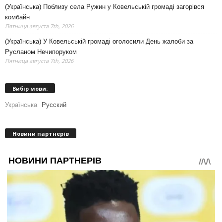
(Українська) Поблизу села Ружин у Ковельській громаді загорівся
комбайн
Пятница августа 7th, 2026
(Українська) У Ковельській громаді оголосили День жалоби за
Русланом Нечипоруком
Пятница августа 7th, 2026
Вибір мови:
Українська
Русский
Новини партнерів