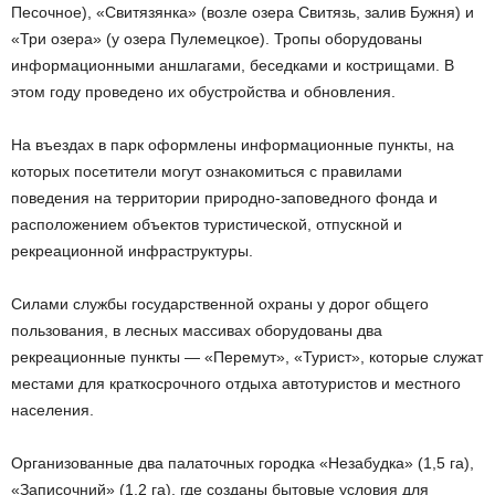
Песочное), «Свитязянка» (возле озера Свитязь, залив Бужня) и
«Три озера» (у озера Пулемецкое). Тропы оборудованы
информационными аншлагами, беседками и кострищами. В
этом году проведено их обустройства и обновления.
На въездах в парк оформлены информационные пункты, на
которых посетители могут ознакомиться с правилами
поведения на территории природно-заповедного фонда и
расположением объектов туристической, отпускной и
рекреационной инфраструктуры.
Силами службы государственной охраны у дорог общего
пользования, в лесных массивах оборудованы два
рекреационные пункты — «Перемут», «Турист», которые служат
местами для краткосрочного отдыха автотуристов и местного
населения.
Организованные два палаточных городка «Незабудка» (1,5 га),
«Записочний» (1,2 га), где созданы бытовые условия для