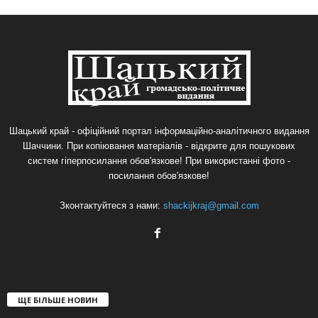
Шацький край - офіційний портал інформаційно-аналітичного видання
Шаччини. При копіювання матеріалів - відкрите для пошукових
систем гіперпосилання обов'язкове! При використанні фото -
посилання обов'язкове!
Зконтактуйтеся з нами:
shackijkraj@gmail.com
ЩЕ БІЛЬШЕ НОВИН