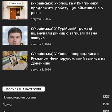
(Українська) Укрпошта у Княгининку
продовжить роботу щонайменше на 5
років
августа 8, 2026
(Українська) У Турійській громаді
вшанували річницю загибелі Павла
Фіщука
августа 8, 2026
(Українська) У Ковелі попрощалися з
Русланом Нечипоруком, який загинув на
Донеччині
августа 8, 2026
ПОПУЛЯРНА КАТЕГОРІЯ
3237
Правоохоронні органи
1591
Листи
1531