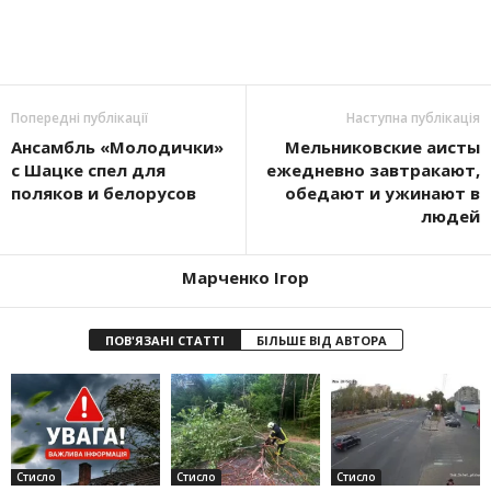
Попередні публікації
Наступна публікація
Ансамбль «Молодички»
Мельниковские аисты
с Шацке спел для
ежедневно завтракают,
поляков и белорусов
обедают и ужинают в
людей
Марченко Ігор
ПОВ'ЯЗАНІ СТАТТІ
БІЛЬШЕ ВІД АВТОРА
Стисло
Стисло
Стисло