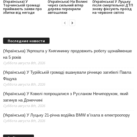
(Українська) У
(Українська) На Волині
(Українська) У Луцьку
Торчинській громаді
через сильний вітер
після смертельної ДТП
приймають заяви про
дерева перекрили
знову фіксують проїзд
збитки від негоди
автошляхи
на червоне світло
Последние новости
(Українська) Укрпошта у Княгининку продовжить роботу щонайменше
на 5 років
Суббота августа 8th, 2026
(Українська) У Турійській громаді вшанували річницю загибелі Павла
Фіщука
Суббота августа 8th, 2026
(Українська) У Ковелі попрощалися з Русланом Нечипоруком, який
загинув на Донеччині
Суббота августа 8th, 2026
(Українська) У Луцьку 21-річна водійка BMW в’їхала в електроопору
Суббота августа 8th, 2026