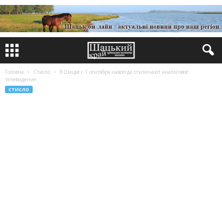
Головна
Стисло
В Шацке с 1 сентября навсегда отключают аналоговое
телевидение
СТИСЛО