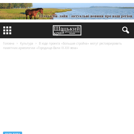
Головна
Культура
В ходе проекта «Большая стройка» могут реставрировать
памятник археологии «Городище-Вали IX-XIII века»
КУЛЬТУРА