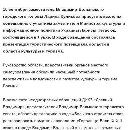
10 сентября заместитель Владимир-Волынского
городского головы Лариса Куликова присутствовало на
совещаниях с участием заместителя Министра культуры и
информационной политики Украины Ларисы Петасюк,
состоявшейся в Луцке. В ходе совещания состоялась
презентация туристического потенциала области в
области культуры и туризма.
Руководство области, представители органов местного
самоуправления обсудили насущный потребности,
перспективные возможности и развитие культуры и туризма
Волыни.
В результате неоднократных обращений ДИКЗ «Древний
Владимир», представителей Владимир-Волынского городского
совета, область предложила в ходе «Большого строительства»
реставрировать памятник археологии «Городище-Вали IX-XIII
века» в городе Владимир-Волынский »в комплексе земляных