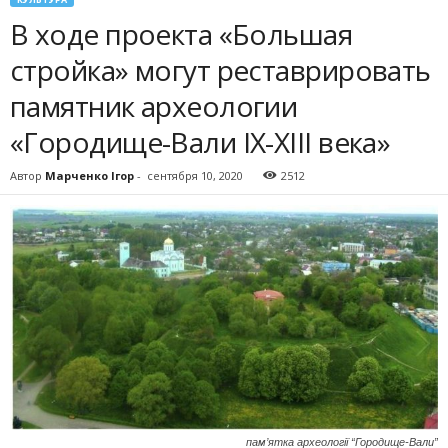
В ходе проекта «Большая
стройка» могут реставрировать
памятник археологии
«Городище-Вали IX-XIII века»
Автор
Марченко Ігор
-
сентября 10, 2020
2512
пам’ятка археології “Городище-Вали”