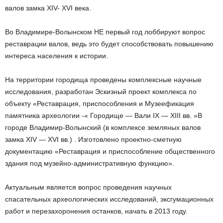
валов замка XIV- XVI века.
Во Владимире-Волынском НЕ первый год лоббируют вопрос
реставрации валов, ведь это будет способствовать повышению
интереса населения к истории.
На территории городища проведены комплексные научные
исследования, разработан Эскизный проект комплекса по
объекту «Реставрация, приспособления и Музеефикация
памятника археологии -« Городище — Вали IX — XIII вв. »В
городе Владимир-Волынский (в комплексе земляных валов
замка XIV — XVI вв.) . Изготовлено проектно-сметную
документацию «Реставрация и приспособление общественного
здания под музейно-административную функцию».
Актуальным является вопрос проведения научных
спасательных археологических исследований, эксгумационных
работ и перезахоронения останков, начать в 2013 году.