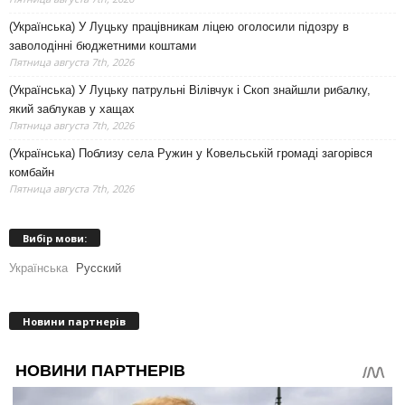
(Українська) У Луцьку працівникам ліцею оголосили підозру в
заволодінні бюджетними коштами
Пятница августа 7th, 2026
(Українська) У Луцьку патрульні Вілівчук і Скоп знайшли рибалку,
який заблукав у хащах
Пятница августа 7th, 2026
(Українська) Поблизу села Ружин у Ковельській громаді загорівся
комбайн
Пятница августа 7th, 2026
Вибір мови:
Українська
Русский
Новини партнерів