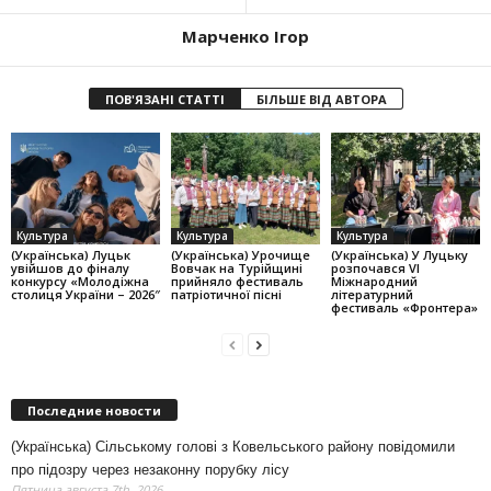
Марченко Ігор
ПОВ'ЯЗАНІ СТАТТІ
БІЛЬШЕ ВІД АВТОРА
Культура
Культура
Культура
(Українська) Луцьк
(Українська) Урочище
(Українська) У Луцьку
увійшов до фіналу
Вовчак на Турійщині
розпочався VI
конкурсу «Молодіжна
прийняло фестиваль
Міжнародний
столиця України – 2026″
патріотичної пісні
літературний
фестиваль «Фронтера»
Последние новости
(Українська) Сільському голові з Ковельського району повідомили
про підозру через незаконну порубку лісу
Пятница августа 7th, 2026