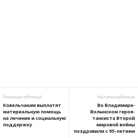
Попередні публікації
Наступна публікація
Ковельчанам выплатят
Во Владимире-
материальную помощь
Волынском героя-
на лечение и социальную
танкиста Второй
поддержку
мировой войны
поздравили с 95-летием