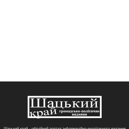
Шацький край - офіційний портал інформаційно-аналітичного видання