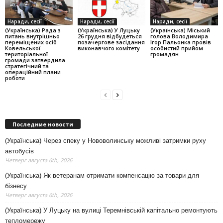
Наради, сесії
Наради, сесії
Наради, сесії
(Українська) Рада з
(Українська) У Луцьку
(Українська) Міський
питань внутрішньо
26 грудня відбудеться
голова Володимира
переміщених осіб
позачергове засідання
Ігор Пальонка провів
Ковельської
виконавчого комітету
особистий прийом
територіальної
громадян
громади затвердила
стратегічний та
операційний плани
роботи
Последние новости
(Українська) Через спеку у Нововолинську можливі затримки руху
автобусів
Четверг августа 6th, 2026
(Українська) Як ветеранам отримати компенсацію за товари для
бізнесу
Четверг августа 6th, 2026
(Українська) У Луцьку на вулиці Теремнівській капітально ремонтують
тепломережу