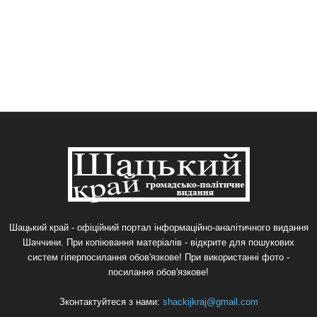
Шацький край - офіційний портал інформаційно-аналітичного видання
Шаччини. При копіювання матеріалів - відкрите для пошукових
систем гіперпосилання обов'язкове! При використанні фото -
посилання обов'язкове!
Зконтактуйтеся з нами:
shackijkraj@gmail.com