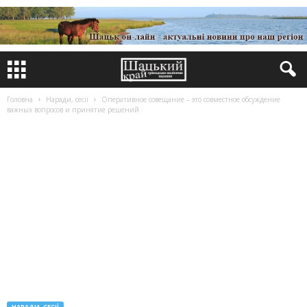
Головна
Наради, сесії
Оперативное совещание – это совместное обсуждение
важных вопросов и принятие решений
НАРАДИ, СЕСІЇ