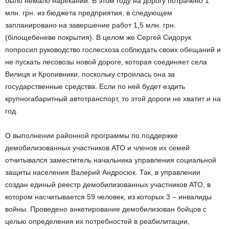
было немало нареканий. В этом году на дорогу потрачено 1
млн. грн. из бюджета предприятия, в следующем
запланировано на завершение работ 1,5 млн. грн.
(білощебеневе покрытия). В целом же Сергей Сидорук
попросил руководство гослесхоза соблюдать своих обещаний и
не пускать лесовозы новой дороге, которая соединяет села
Вилиця и Кропивники, поскольку строилась она за
государственные средства. Если по ней будет ездить
крупногабаритный автотранспорт, то этой дороги не хватит и на
год.
О выполнении районной программы по поддержке
демобилизованных участников АТО и членов их семей
отчитывался заместитель начальника управления социальной
защиты населения Валерий Андросюк. Так, в управлении
создан единый реестр демобилизованных участников АТО, в
котором насчитывается 59 человек, из которых 3 – инвалиды
войны. Проведено анкетирование демобилизован бойцов с
целью определения их потребностей в реабилитации,