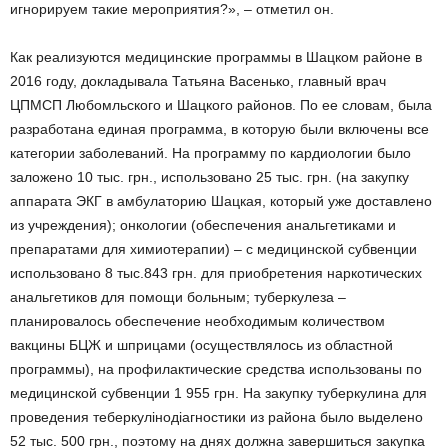
игнорируем такие мероприятия?», – отметил он.
Как реализуются медицинские программы в Шацком районе в
2016 году, докладывала Татьяна Васенько, главный врач
ЦПМСП Любомльского и Шацкого районов. По ее словам, была
разработана единая программа, в которую были включены все
категории заболеваний. На программу по кардиологии было
заложено 10 тыс. грн., использовано 25 тыс. грн. (на закупку
аппарата ЭКГ в амбулаторию Шацкая, который уже доставлено
из учреждения); онкологии (обеспечения анальгетиками и
препаратами для химиотерапии) – с медицинской субвенции
использовано 8 тыс.843 грн. для приобретения наркотических
анальгетиков для помощи больным; туберкулеза –
планировалось обеспечение необходимым количеством
вакцины БЦЖ и шприцами (осуществлялось из областной
программы), на профилактические средства использованы по
медицинской субвенции 1 955 грн. На закупку туберкулина для
проведения теберкулінодіагностики из района было выделено
52 тыс. 500 грн., поэтому на днях должна завершиться закупка