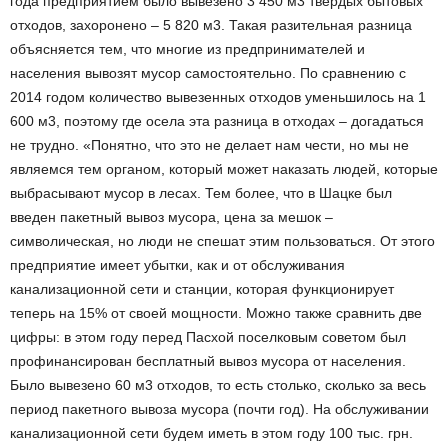
года предприятием было вывезено 3 450 м3 твердых бытовых
отходов, захоронено – 5 820 м3. Такая разительная разница
объясняется тем, что многие из предпринимателей и
населения вывозят мусор самостоятельно. По сравнению с
2014 годом количество вывезенных отходов уменьшилось на 1
600 м3, поэтому где осела эта разница в отходах – догадаться
не трудно. «Понятно, что это не делает нам чести, но мы не
являемся тем органом, который может наказать людей, которые
выбрасывают мусор в лесах. Тем более, что в Шацке был
введен пакетный вывоз мусора, цена за мешок –
символическая, но люди не спешат этим пользоваться. От этого
предприятие имеет убытки, как и от обслуживания
канализационной сети и станции, которая функционирует
теперь на 15% от своей мощности. Можно также сравнить две
цифры: в этом году перед Пасхой поселковым советом был
профинансирован бесплатный вывоз мусора от населения.
Было вывезено 60 м3 отходов, то есть столько, сколько за весь
период пакетного вывоза мусора (почти год). На обслуживании
канализационной сети будем иметь в этом году 100 тыс. грн.