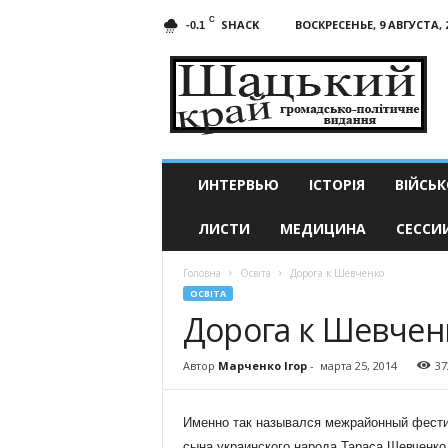
C
SHACK
ВОСКРЕСЕНЬЕ, 9 АВГУСТА, 
-0.1
Шацкий
край
ИНТЕРВЬЮ
ІСТОРІЯ
ВІЙСЬК
ЛИСТИ
МЕДИЦИНА
СЕССИ
Головна
Освіта
Дорога к Шевченко
ОСВІТА
Дорога к Шевчен
Автор
Марченко Ігор
-
марта 25, 2014
37
Именно так назывался межрайонный фести
сына украинского народа Тараса Шевченко