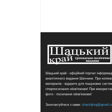
Шацький край - офіційний портал інформаці
аналітичного видання Шаччини. При копіюв
матеріалів - відкрите для пошукових систе
гіперпосилання обов'язкове! При використа
фото - посилання обов'язкове!
Зконтактуйтеся з нами:
shackijkraj@gmail.