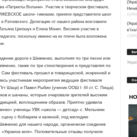
(Укра
ва «Патриоты Волыни». Участие в творческом фестивале,
Нечип
Суббот
ИЖЕВСКОЕ школе- гимназии, приняли представители школ
 и Ратновского. Делегацию от нашего района возглавили
(Укра
Татьяна Ципошук и Елена Монич. Весомое участие в
в’їха
Суббот
педагоги, поскольку именно на их плечи была возложена
ия.
Ви
идение дороги к Шевченко, выполняя по три песни или
Украї
вченко, также по три стихотворения и представляя по
. Сам фестиваль прошел в товарищеской, искренней и
Но
лись участникам мероприятия ведущие фестиваля
Пгт Шацк) и Павел Рыбин (ученик ООШ I -III ст. С. Пища).
иков и шачаны, которые очаровали зрителей высоким
 дикцией, воплощением образов. Приятно удивила
ченко» ученицы УВК «школа — детсад» с. Мельники
 сцену с Кобзарем и калиной, под мелодию
.Шевченко для нашего народа, органически соединив
и «Украина моя». Положительные отзывы получили