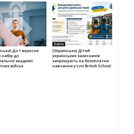
Освіта
нська) До 1 вересня
(Українська) Дітей
 набір до
українських захисників
альної академії
запрошують на безоплатне
тних військ
навчання у Lviv British School