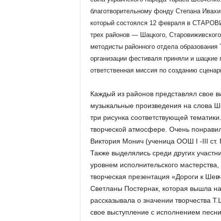
благотворительному фонду Степана Ивахи
который состоялся 12 февраля в СТАРОВ
трех районов — Шацкого, Старовиживского
методисты районного отдела образования 
организации фестиваля приняли и шацкие 
ответственная миссия по созданию сценар
Каждый из районов представлял свое в
музыкальные произведения на слова Ше
три рисунка соответствующей тематики
творческой атмосфере. Очень понрави
Виктория Монич (ученица ООШ I -III ст. 
Также выделялись среди других участн
уровнем исполнительского мастерства,
творческая презентация «Дороги к Шев
Светланы Постернак, которая вышла на
рассказывала о значении творчества Т
свое выступление с исполнением песн