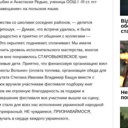
ин и Анастасия Редько, ученица ООШ I -III ст. пгт
Завещание» на польском языке.
ества со школами соседних районов, — делится
ипошук. — Думаю, что встреча удалась, и была
радостно и приятно от общения с коллегами —
Это окрыляет, поднимает, сплачивает. Мы имели
нить уровень исполнительского мастерства, многое
ников мне понравилось СТАРОВЫЖЕВСКОЕ трио
тливые дети. Приятно, что финансовую организацию взял
иоты Волыни» (оплата топлива, организация обеда для
утата Степана Ивахива Владимир Бащук вместе с
к вручили участникам фестиваля подборку книг
ем им огромную благодарность за подарки и
авершение фестиваля все участники вышли на сцену,
стало для всех нас исполнение украинской народной
ш прекрасный, НЕ чуждаемся, ПРИЗНАВАЙМОСЯ,
учать в сердце каждого украинского.