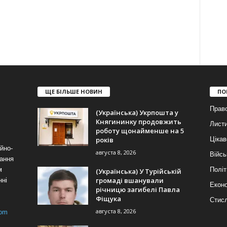
ЩЕ БІЛЬШЕ НОВИН
ПО
Право
(Українська) Укрпошта у
Княгининку продовжить
Лист
роботу щонайменше на 5
років
Цікав
йно-
августа 8, 2026
Війсь
ання
м
Політ
(Українська) У Турійській
громаді вшанували
нні
Еконо
річницю загибелі Павла
Фіщука
Стис
августа 8, 2026
com