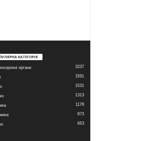
ПУЛЯРНА КАТЕГОРІЯ
3237
охоронні органи
1591
и
1531
о
1313
ко
1178
ика
873
міка
653
ло